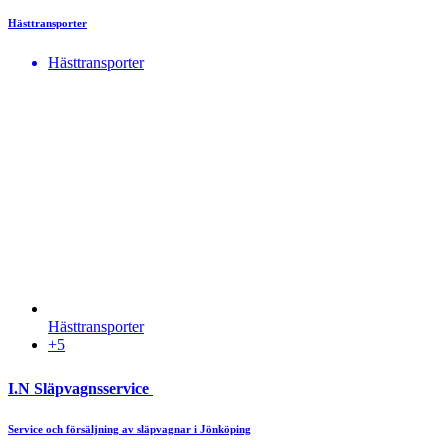
Hästtransporter
Hästtransporter
Hästtransporter
+5
I.N Släpvagnsservice
Service och försäljning av släpvagnar i Jönköping