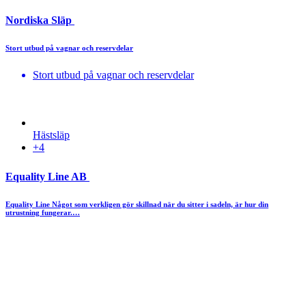
Nordiska Släp
Stort utbud på vagnar och reservdelar
Stort utbud på vagnar och reservdelar
Hästsläp
+4
Equality Line AB
Equality Line Något som verkligen gör skillnad när du sitter i sadeln, är hur din
utrustning fungerar.…