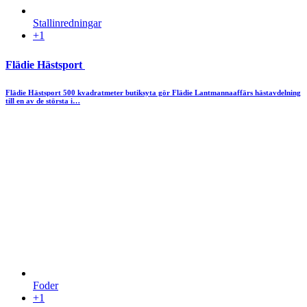
Stallinredningar
+1
Flädie Hästsport
Flädie Hästsport 500 kvadratmeter butiksyta gör Flädie Lantmannaaffärs hästavdelning
till en av de största i…
Foder
+1