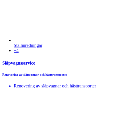
Stallinredningar
+4
Släpvagnsservice
Renovering av släpvagnar och hästtransporter
Renovering av släpvagnar och hästtransporter