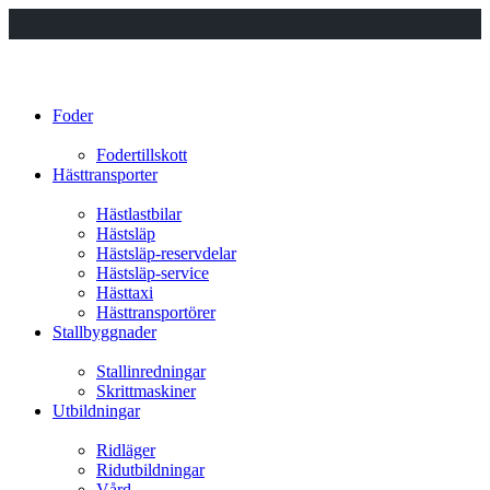
Foder
Fodertillskott
Hästtransporter
Hästlastbilar
Hästsläp
Hästsläp-reservdelar
Hästsläp-service
Hästtaxi
Hästtransportörer
Stallbyggnader
Stallinredningar
Skrittmaskiner
Utbildningar
Ridläger
Ridutbildningar
Vård