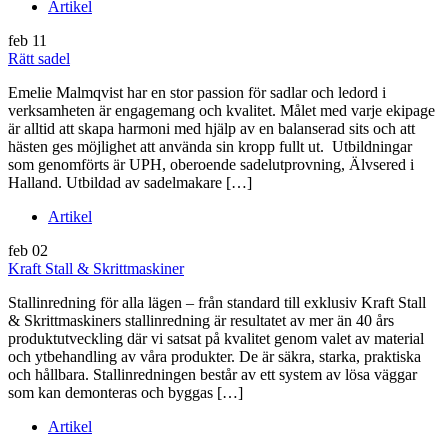
Artikel
feb
11
Rätt sadel
Emelie Malmqvist har en stor passion för sadlar och ledord i
verksamheten är engagemang och kvalitet. Målet med varje ekipage
är alltid att skapa harmoni med hjälp av en balanserad sits och att
hästen ges möjlighet att använda sin kropp fullt ut. Utbildningar
som genomförts är UPH, oberoende sadelutprovning, Älvsered i
Halland. Utbildad av sadelmakare […]
Artikel
feb
02
Kraft Stall & Skrittmaskiner
Stallinredning för alla lägen – från standard till exklusiv Kraft Stall
& Skrittmaskiners stallinredning är resultatet av mer än 40 års
produktutveckling där vi satsat på kvalitet genom valet av material
och ytbehandling av våra produkter. De är säkra, starka, praktiska
och hållbara. Stallinredningen består av ett system av lösa väggar
som kan demonteras och byggas […]
Artikel