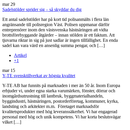
mar
29
Sadelstölder sprider sig – så skyddar du dig
Ett antal sadelstölder har på kort tid polisanmälts i flera län
angränsande till polisregion Väst. Polisen uppmanar därför
entreprenörer inom den västsvenska hästnäringen att vidta
brottsförebyggande åtgärder – innan stölden är ett faktum. Att
tjuvarna riktar in sig på just sadlar är ingen tillfällighet. En enda
sadel kan vara värd en ansenlig summa pengar, och […]
Artikel
+1
mar
15
Y-TE svensktillverkat av högsta kvalitet
Y-TE AB har funnits på marknaden i mer än 50 år. Inom Europa
erbjuder vi, under egna starka varumärken, fönster, dörrar och
inomgårdsutrustning till lantbruk, byggmaterialhandeln,
byggindustri, hästnäringen, postorderföretag, kommuner, kyrka,
landsting och arkitekter m.m. Företaget marknadsför
kvalitetsprodukter med hög leveranssäkerhet. Vi har engagerad
personal med hög och unik kompetens. Vi har korta beslutsvägar
vilket […]