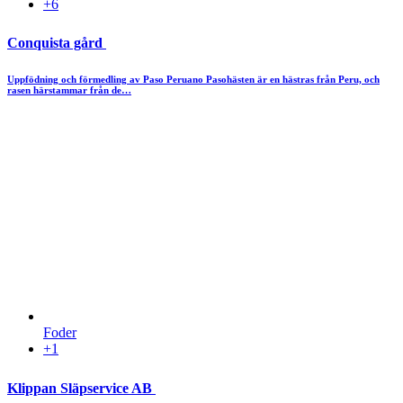
+6
Conquista gård
Uppfödning och förmedling av Paso Peruano Pasohästen är en hästras från Peru, och
rasen härstammar från de…
Foder
+1
Klippan Släpservice AB