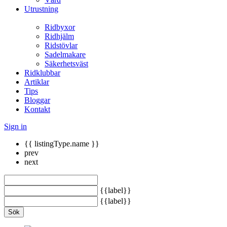
Utrustning
Ridbyxor
Ridhjälm
Ridstövlar
Sadelmakare
Säkerhetsväst
Ridklubbar
Artiklar
Tips
Bloggar
Kontakt
Sign in
{{ listingType.name }}
prev
next
{{label}}
{{label}}
Sök