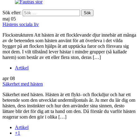
Sök efter:
maj
05
Hästens sociala liv
Flockstrukturen Att hästen är ett flocklevande djur innebär att många
av de beteenden som hästen använt för att överleva i det vilda
bygger på att flocken hjälps åt att upptäcka faror och försvara sig
mot dem. I vilt tillstånd lever hästar i mindre grupper (så kallade
harem) som består av ett eller flera ston, deras […]
Artikel
apr
08
Säkerhet med hästen
Säkerhet med hästen. Hästen är ett flykt- och flockdjur och har ett
beteende som den utvecklat undermiljontals år. Ju mer du lär dig om
hästen, dess instinkter och hur den använder sina sinnen, desto
lättare blir det för dig att ta hand om den. Då förstår du varför hästen
reagerar som den gör i olika […]
Artikel
+1