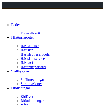
Foder
Fodertillskott
Hästtransporter
Hästlastbilar
Hästsläp
Hästsläp-reservdelar
Hästsläp-service
Hästtaxi
Hästtransportörer
Stallbyggnader
Stallinredningar
Skrittmaskiner
Utbildningar
Ridläger
Ridutbildningar
Vård