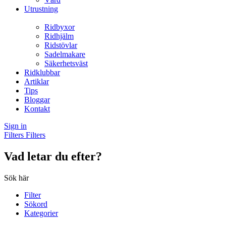
Utrustning
Ridbyxor
Ridhjälm
Ridstövlar
Sadelmakare
Säkerhetsväst
Ridklubbar
Artiklar
Tips
Bloggar
Kontakt
Sign in
Filters
Filters
Vad letar du efter?
Sök här
Filter
Sökord
Kategorier