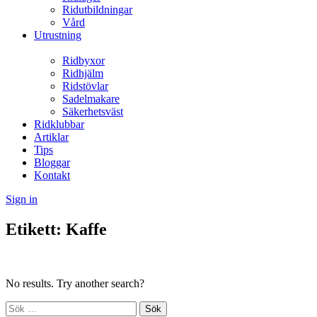
Ridutbildningar
Vård
Utrustning
Ridbyxor
Ridhjälm
Ridstövlar
Sadelmakare
Säkerhetsväst
Ridklubbar
Artiklar
Tips
Bloggar
Kontakt
Sign in
Etikett:
Kaffe
No results. Try another search?
Sök