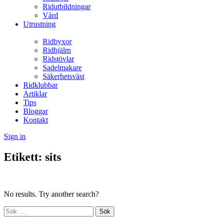
Ridutbildningar
Vård
Utrustning
Ridbyxor
Ridhjälm
Ridstövlar
Sadelmakare
Säkerhetsväst
Ridklubbar
Artiklar
Tips
Bloggar
Kontakt
Sign in
Etikett:
sits
No results. Try another search?
Sök