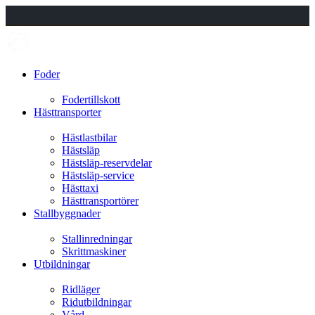
Foder
Fodertillskott
Hästtransporter
Hästlastbilar
Hästsläp
Hästsläp-reservdelar
Hästsläp-service
Hästtaxi
Hästtransportörer
Stallbyggnader
Stallinredningar
Skrittmaskiner
Utbildningar
Ridläger
Ridutbildningar
Vård