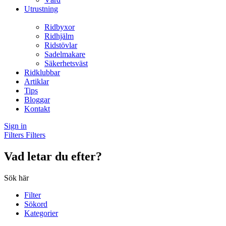
Utrustning
Ridbyxor
Ridhjälm
Ridstövlar
Sadelmakare
Säkerhetsväst
Ridklubbar
Artiklar
Tips
Bloggar
Kontakt
Sign in
Filters
Filters
Vad letar du efter?
Sök här
Filter
Sökord
Kategorier