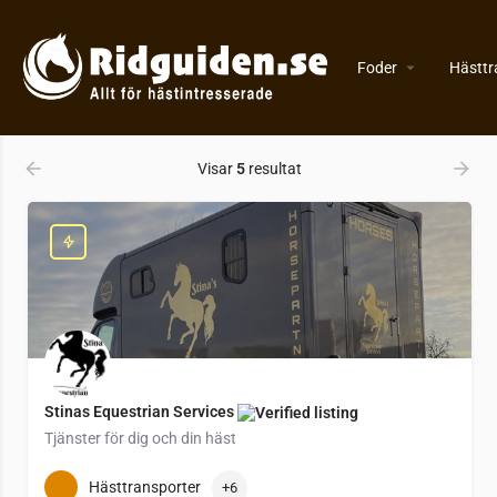
VIsa
A - Ö
Foder
Hästtr
Visar
5
resultat
Stinas Equestrian Services
Tjänster för dig och din häst
Tjänster för dig och din häst
Hästtransporter
+6