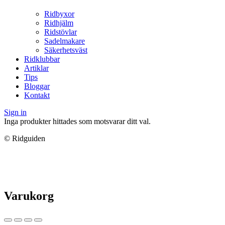
Ridbyxor
Ridhjälm
Ridstövlar
Sadelmakare
Säkerhetsväst
Ridklubbar
Artiklar
Tips
Bloggar
Kontakt
Sign in
Inga produkter hittades som motsvarar ditt val.
© Ridguiden
Varukorg