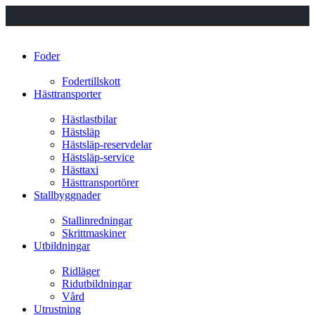
Foder
Fodertillskott
Hästtransporter
Hästlastbilar
Hästsläp
Hästsläp-reservdelar
Hästsläp-service
Hästtaxi
Hästtransportörer
Stallbyggnader
Stallinredningar
Skrittmaskiner
Utbildningar
Ridläger
Ridutbildningar
Vård
Utrustning