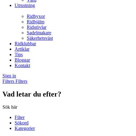
Utrustning
Ridbyxor
Ridhjälm
Ridstövlar
Sadelmakare
Säkerhetsväst
Ridklubbar
Artiklar
Tips
Bloggar
Kontakt
Sign in
Filters
Filters
Vad letar du efter?
Sök här
Filter
Sökord
Kategorier