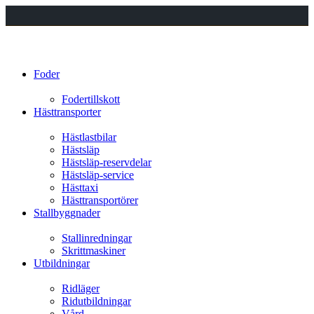
Foder
Fodertillskott
Hästtransporter
Hästlastbilar
Hästsläp
Hästsläp-reservdelar
Hästsläp-service
Hästtaxi
Hästtransportörer
Stallbyggnader
Stallinredningar
Skrittmaskiner
Utbildningar
Ridläger
Ridutbildningar
Vård