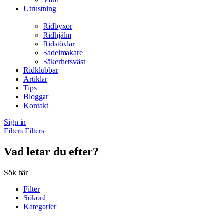
Utrustning
Ridbyxor
Ridhjälm
Ridstövlar
Sadelmakare
Säkerhetsväst
Ridklubbar
Artiklar
Tips
Bloggar
Kontakt
Sign in
Filters
Filters
Vad letar du efter?
Sök här
Filter
Sökord
Kategorier