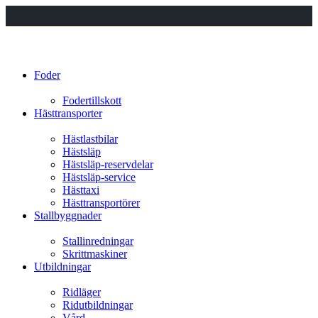
Foder
Fodertillskott
Hästtransporter
Hästlastbilar
Hästsläp
Hästsläp-reservdelar
Hästsläp-service
Hästtaxi
Hästtransportörer
Stallbyggnader
Stallinredningar
Skrittmaskiner
Utbildningar
Ridläger
Ridutbildningar
Vård