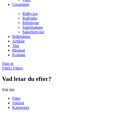
Utrustning
Ridbyxor
Ridhjälm
Ridstövlar
Sadelmakare
Säkerhetsväst
Ridklubbar
Artiklar
Tips
Bloggar
Kontakt
Sign in
Filters
Filters
Vad letar du efter?
Sök här
Filter
Sökord
Kategorier