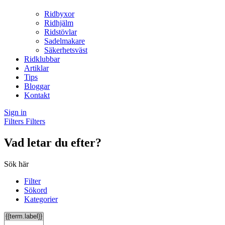
Ridbyxor
Ridhjälm
Ridstövlar
Sadelmakare
Säkerhetsväst
Ridklubbar
Artiklar
Tips
Bloggar
Kontakt
Sign in
Filters
Filters
Vad letar du efter?
Sök här
Filter
Sökord
Kategorier