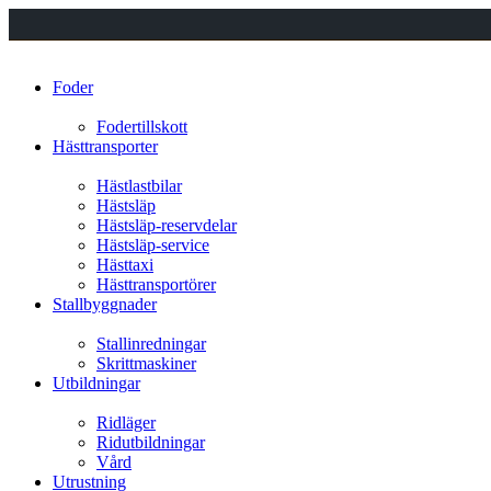
Foder
Fodertillskott
Hästtransporter
Hästlastbilar
Hästsläp
Hästsläp-reservdelar
Hästsläp-service
Hästtaxi
Hästtransportörer
Stallbyggnader
Stallinredningar
Skrittmaskiner
Utbildningar
Ridläger
Ridutbildningar
Vård
Utrustning