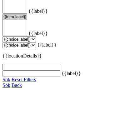
{{label}}
{{label}}
{{label}}
{{locationDetails}}
{{label}}
Sök
Reset Filters
Sök
Back