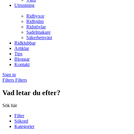
Utrustning
Ridbyxor
Ridhjälm
Ridstövlar
Sadelmakare
Säkerhetsväst
Ridklubbar
Artiklar
Tips
Bloggar
Kontakt
Sign in
Filters
Filters
Vad letar du efter?
Sök här
Filter
Sökord
Kategorier