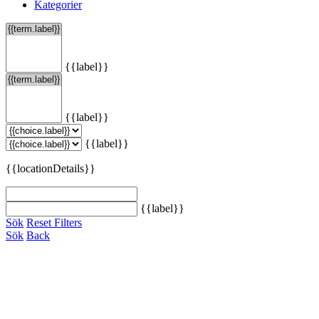
Kategorier
{{label}}
{{label}}
{{label}}
{{locationDetails}}
{{label}}
Sök
Reset Filters
Sök
Back