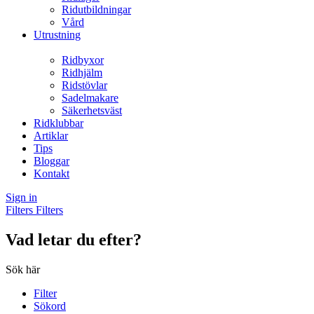
Ridutbildningar
Vård
Utrustning
Ridbyxor
Ridhjälm
Ridstövlar
Sadelmakare
Säkerhetsväst
Ridklubbar
Artiklar
Tips
Bloggar
Kontakt
Sign in
Filters
Filters
Vad letar du efter?
Sök här
Filter
Sökord