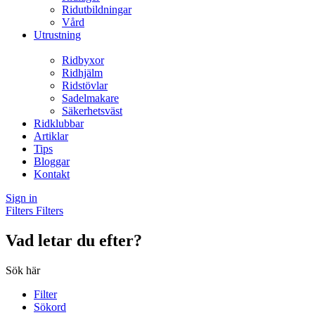
Ridutbildningar
Vård
Utrustning
Ridbyxor
Ridhjälm
Ridstövlar
Sadelmakare
Säkerhetsväst
Ridklubbar
Artiklar
Tips
Bloggar
Kontakt
Sign in
Filters
Filters
Vad letar du efter?
Sök här
Filter
Sökord