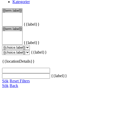
Kategorier
{{label}}
{{label}}
{{label}}
{{locationDetails}}
{{label}}
Sök
Reset Filters
Sök
Back