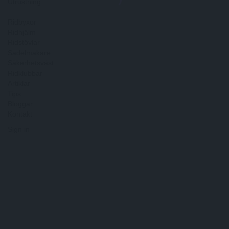
Utrustning
Ridbyxor
Ridhjälm
Ridstövlar
Sadelmakare
Säkerhetsväst
Ridklubbar
Artiklar
Tips
Bloggar
Kontakt
Sign in