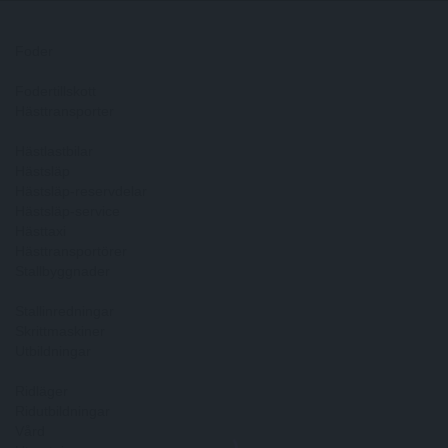
Foder
Fodertillskott
Hästtransporter
Hästlastbilar
Hästsläp
Hästsläp-reservdelar
Hästsläp-service
Hästtaxi
Hästtransportörer
Stallbyggnader
Stallinredningar
Skrittmaskiner
Utbildningar
Ridläger
Ridutbildningar
Vård