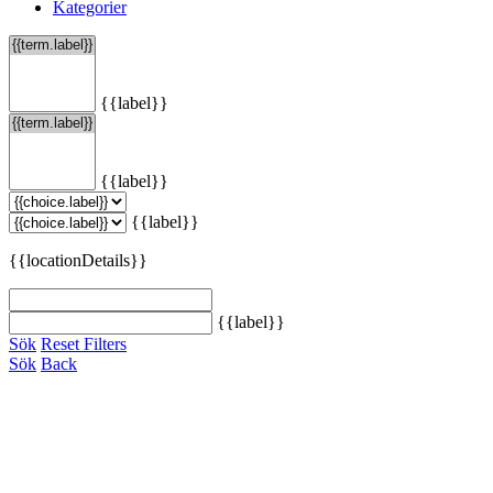
Kategorier
{{label}}
{{label}}
{{label}}
{{locationDetails}}
{{label}}
Sök
Reset Filters
Sök
Back