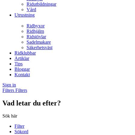
Ridutbildningar
Vård
Utrustning
Ridbyxor
Ridhjälm
Ridstövlar
Sadelmakare
Säkerhetsväst
Ridklubbar
Artiklar
Tips
Bloggar
Kontakt
Sign in
Filters
Filters
Vad letar du efter?
Sök här
Filter
Sökord