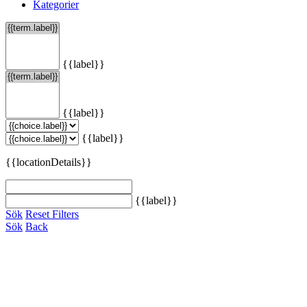
Kategorier
{{label}}
{{label}}
{{label}}
{{locationDetails}}
{{label}}
Sök
Reset Filters
Sök
Back