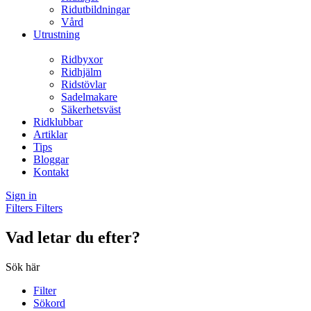
Ridutbildningar
Vård
Utrustning
Ridbyxor
Ridhjälm
Ridstövlar
Sadelmakare
Säkerhetsväst
Ridklubbar
Artiklar
Tips
Bloggar
Kontakt
Sign in
Filters
Filters
Vad letar du efter?
Sök här
Filter
Sökord