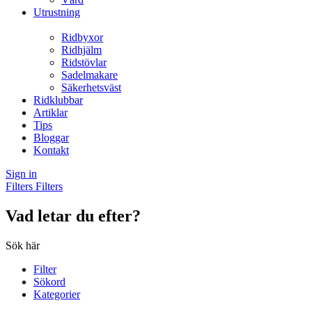
Utrustning
Ridbyxor
Ridhjälm
Ridstövlar
Sadelmakare
Säkerhetsväst
Ridklubbar
Artiklar
Tips
Bloggar
Kontakt
Sign in
Filters
Filters
Vad letar du efter?
Sök här
Filter
Sökord
Kategorier