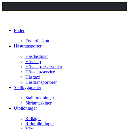
Foder
Fodertillskott
Hästtransporter
Hästlastbilar
Hästsläp
Hästsläp-reservdelar
Hästsläp-service
Hästtaxi
Hästtransportörer
Stallbyggnader
Stallinredningar
Skrittmaskiner
Utbildningar
Ridläger
Ridutbildningar
Vård