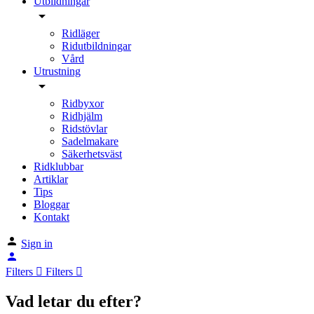
Utbildningar
Ridläger
Ridutbildningar
Vård
Utrustning
Ridbyxor
Ridhjälm
Ridstövlar
Sadelmakare
Säkerhetsväst
Ridklubbar
Artiklar
Tips
Bloggar
Kontakt
Sign in
Filters
Filters
Vad letar du efter?