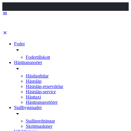
Foder
Fodertillskott
Hästtransporter
Hästlastbilar
Hästsläp
Hästsläp-reservdelar
Hästsläp-service
Hästtaxi
Hästtransportörer
Stallbyggnader
Stallinredningar
Skrittmaskiner