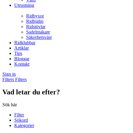
Utrustning
Ridbyxor
Ridhjälm
Ridstövlar
Sadelmakare
Säkerhetsväst
Ridklubbar
Artiklar
Tips
Bloggar
Kontakt
Sign in
Filters
Filters
Vad letar du efter?
Sök här
Filter
Sökord
Kategorier