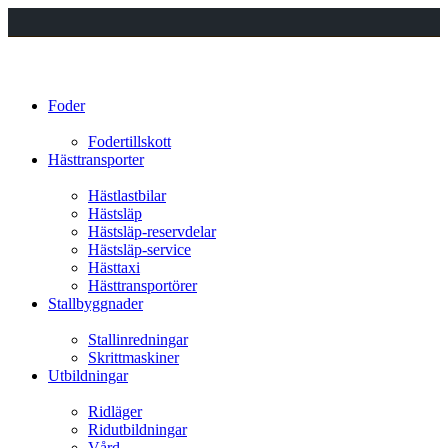
Foder
Fodertillskott
Hästtransporter
Hästlastbilar
Hästsläp
Hästsläp-reservdelar
Hästsläp-service
Hästtaxi
Hästtransportörer
Stallbyggnader
Stallinredningar
Skrittmaskiner
Utbildningar
Ridläger
Ridutbildningar
Vård