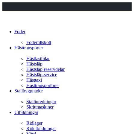
Foder
Fodertillskott
Hästtransporter
Hästlastbilar
Hästsläp
Hästsläp-reservdelar
Hästsläp-service
Hästtaxi
Hästtransportörer
Stallbyggnader
Stallinredningar
Skrittmaskiner
Utbildningar
Ridläger
Ridutbildningar
Vård