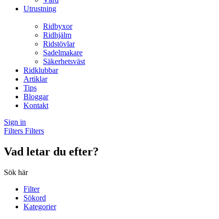
Utrustning
Ridbyxor
Ridhjälm
Ridstövlar
Sadelmakare
Säkerhetsväst
Ridklubbar
Artiklar
Tips
Bloggar
Kontakt
Sign in
Filters
Filters
Vad letar du efter?
Sök här
Filter
Sökord
Kategorier