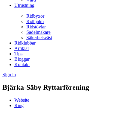
Utrustning
Ridbyxor
Ridhjälm
Ridstövlar
Sadelmakare
Säkerhetsväst
Ridklubbar
Artiklar
Tips
Bloggar
Kontakt
Sign in
Bjärka-Säby Ryttarförening
Website
Ring