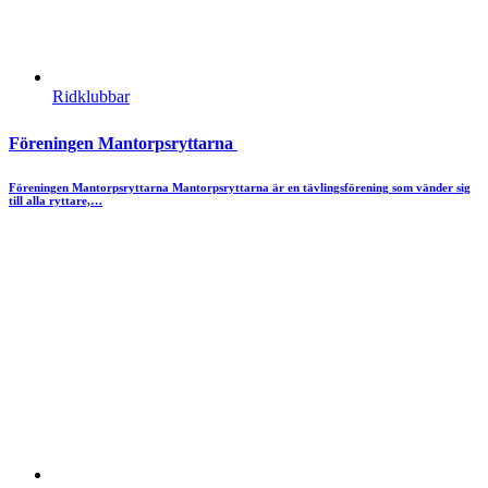
Ridklubbar
Föreningen Mantorpsryttarna
Föreningen Mantorpsryttarna Mantorpsryttarna är en tävlingsförening som vänder sig
till alla ryttare,…