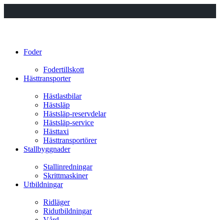
Foder
Fodertillskott
Hästtransporter
Hästlastbilar
Hästsläp
Hästsläp-reservdelar
Hästsläp-service
Hästtaxi
Hästtransportörer
Stallbyggnader
Stallinredningar
Skrittmaskiner
Utbildningar
Ridläger
Ridutbildningar
Vård