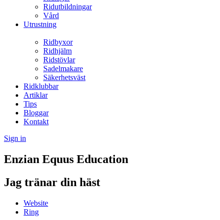
Ridutbildningar
Vård
Utrustning
Ridbyxor
Ridhjälm
Ridstövlar
Sadelmakare
Säkerhetsväst
Ridklubbar
Artiklar
Tips
Bloggar
Kontakt
Sign in
Enzian Equus Education
Jag tränar din häst
Website
Ring