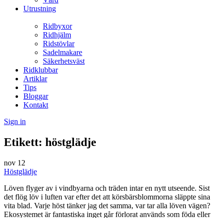
Utrustning
Ridbyxor
Ridhjälm
Ridstövlar
Sadelmakare
Säkerhetsväst
Ridklubbar
Artiklar
Tips
Bloggar
Kontakt
Sign in
Etikett:
höstglädje
nov
12
Höstglädje
Löven flyger av i vindbyarna och träden intar en nytt utseende. Sist
det flög löv i luften var efter det att körsbärsblommorna släppte sina
vita blad. Varje höst tänker jag det samma, var tar alla löven vägen?
Ekosystemet är fantastiska inget går förlorat används som föda eller