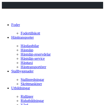
Foder
Fodertillskott
Hästtransporter
Hästlastbilar
Hästsläp
Hästsläp-reservdelar
Hästsläp-service
Hästtaxi
Hästtransportörer
Stallbyggnader
Stallinredningar
Skrittmaskiner
Utbildningar
Ridläger
Ridutbildningar
Vård