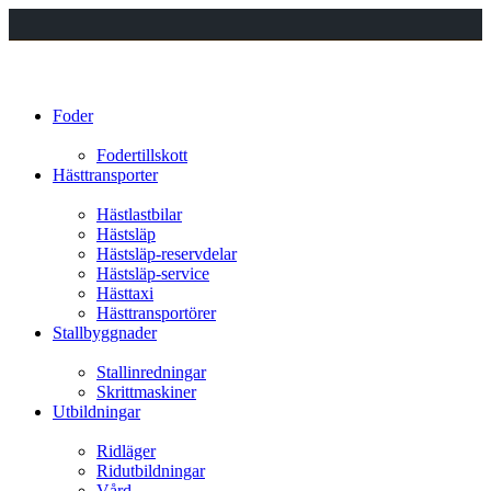
Foder
Fodertillskott
Hästtransporter
Hästlastbilar
Hästsläp
Hästsläp-reservdelar
Hästsläp-service
Hästtaxi
Hästtransportörer
Stallbyggnader
Stallinredningar
Skrittmaskiner
Utbildningar
Ridläger
Ridutbildningar
Vård