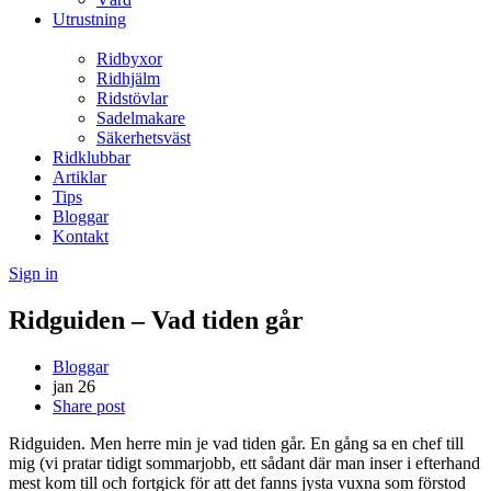
Utrustning
Ridbyxor
Ridhjälm
Ridstövlar
Sadelmakare
Säkerhetsväst
Ridklubbar
Artiklar
Tips
Bloggar
Kontakt
Sign in
Ridguiden – Vad tiden går
Bloggar
jan
26
Share post
Ridguiden. Men herre min je vad tiden går. En gång sa en chef till
mig (vi pratar tidigt sommarjobb, ett sådant där man inser i efterhand
mest kom till och fortgick för att det fanns jysta vuxna som förstod