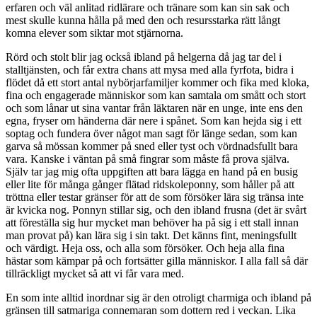
erfaren och väl anlitad ridlärare och tränare som kan sin sak och
mest skulle kunna hålla på med den och resursstarka rätt långt
komna elever som siktar mot stjärnorna.
Rörd och stolt blir jag också ibland på helgerna då jag tar del i
stalltjänsten, och får extra chans att mysa med alla fyrfota, bidra i
flödet då ett stort antal nybörjarfamiljer kommer och fika med kloka,
fina och engagerade människor som kan samtala om smått och stort
och som lånar ut sina vantar från läktaren när en unge, inte ens den
egna, fryser om händerna där nere i spånet. Som kan hejda sig i ett
soptag och fundera över något man sagt för länge sedan, som kan
garva så mössan kommer på sned eller tyst och vördnadsfullt bara
vara. Kanske i väntan på små fingrar som måste få prova själva.
Själv tar jag mig ofta uppgiften att bara lägga en hand på en busig
eller lite för många gånger flätad ridskoleponny, som håller på att
tröttna eller testar gränser för att de som försöker lära sig tränsa inte
är kvicka nog. Ponnyn stillar sig, och den ibland frusna (det är svårt
att föreställa sig hur mycket man behöver ha på sig i ett stall innan
man provat på) kan lära sig i sin takt. Det känns fint, meningsfullt
och värdigt. Heja oss, och alla som försöker. Och heja alla fina
hästar som kämpar på och fortsätter gilla människor. I alla fall så där
tillräckligt mycket så att vi får vara med.
En som inte alltid inordnar sig är den otroligt charmiga och ibland på
gränsen till satmariga connemaran som dottern red i veckan. Lika