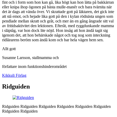
fint och i form som hon kan gå, lika högt kan hon lätta på bakkärran
eller knipa ihop ögonen på bästa mulle-manér och bara tvärnita när
det är dags att vända över. Vi skrattade gott på läktaren, det gick inte
att stå emot, och hejade lika gott på den i kylan rödnästa ungen som
pendlade mellan skratt och gråt, och mer än en gång ångrade sitt val
av fritidsaktivitet den lektionen. Efteråt, med ryggdunkande mamma
i släptåg, var hon dock lite nöjd. Hon insåg att hon ändå tagit sig
igenom det, att hon behärskade något och tog nog som inteckning
ridlärarens beröm som ändå kom och bar hela vägen hem sen.
Allt gott
Susanne Larsson, stallmamma och
författare inom funktionshinderområdet
Kikkuli Förlag
Ridguiden
Ridguiden Ridguiden Ridguiden Ridguiden Ridguiden Ridguiden
Ridguiden Ridguiden