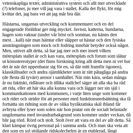
vetenskapliga texter, administrativa system och allt mer utvecklade
(?) telefoner, ju mer vill jag vara i stallet. Kalla det flykt, för mig
kvittar det, jag bara vet att jag mår bra där.
Hästarna, ungarnas utveckling och kommentarer och en del
engagerade föräldrar ger mig mycket. Javisst, katterna, hundarna,
hagen som vaknar (under vår höst och sommar, nu känns den
mest…kall) när man hämtar eller släpper ut hästar och den fysiska
ansträngningen som mock och fodring innebär betyder också något.
Men, utöver allt detta, så har jag mer och mer insett vilken
mötesplats stallet är och kan vara, mötesplats och forum som slätar
ut könsstereotyper (det finns forskning kring allt detta men ni vet hur
det är när det uppenbarar sig för en, så där mitt framför ögonen),
klasskillnader och andra ojämlikheter som är rätt påtagliga på andra
(de flesta då tyvärr) arenor i samhället. När min kära, sedan många
år nu faktiskt, ridlärare och tillika stallchef säger att alla ska ha råd
att rida, eller att här ska alla kunna vara och lägger ner sin själ i
kommunikationen med kommunen, i varje liten unge som kommer
och rider och strider för att personer med funktionsnedsättning ska få
fortsätta sin ridning som de av olika byråkratiska skäl ibland får
avbryta eller lyser som solen när hon pratar om de socialt belastade
ungdomarna med invandrarbakgrund som kommer under veckan, då
blir jag rörd. Rörd och stolt. Stolt över att vara en del av allt detta. Så
klart kämpar övrig personal på i samma anda. Och man ska veta att
den som en sol strålande ridskolechefen är en etablerad, långt