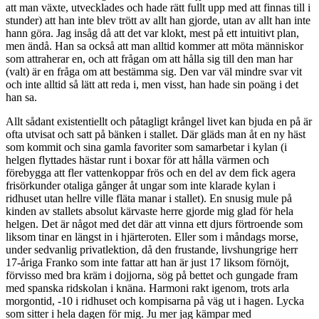
att man växte, utvecklades och hade rätt fullt upp med att finnas till i
stunder) att han inte blev trött av allt han gjorde, utan av allt han inte
hann göra. Jag insåg då att det var klokt, mest på ett intuitivt plan,
men ändå. Han sa också att man alltid kommer att möta människor
som attraherar en, och att frågan om att hålla sig till den man har
(valt) är en fråga om att bestämma sig. Den var väl mindre svar vit
och inte alltid så lätt att reda i, men visst, han hade sin poäng i det
han sa.
Allt sådant existentiellt och påtagligt krångel livet kan bjuda en på är
ofta utvisat och satt på bänken i stallet. Där gläds man åt en ny häst
som kommit och sina gamla favoriter som samarbetar i kylan (i
helgen flyttades hästar runt i boxar för att hålla värmen och
förebygga att fler vattenkoppar frös och en del av dem fick agera
frisörkunder otaliga gånger åt ungar som inte klarade kylan i
ridhuset utan hellre ville fläta manar i stallet). En snusig mule på
kinden av stallets absolut kärvaste herre gjorde mig glad för hela
helgen. Det är något med det där att vinna ett djurs förtroende som
liksom tinar en längst in i hjärteroten. Eller som i måndags morse,
under sedvanlig privatlektion, då den frustande, livshungrige herr
17-åriga Franko som inte fattar att han är just 17 liksom förnöjt,
förvisso med bra kräm i dojjorna, sög på bettet och gungade fram
med spanska ridskolan i knäna. Harmoni rakt igenom, trots arla
morgontid, -10 i ridhuset och kompisarna på väg ut i hagen. Lycka
som sitter i hela dagen för mig. Ju mer jag kämpar med