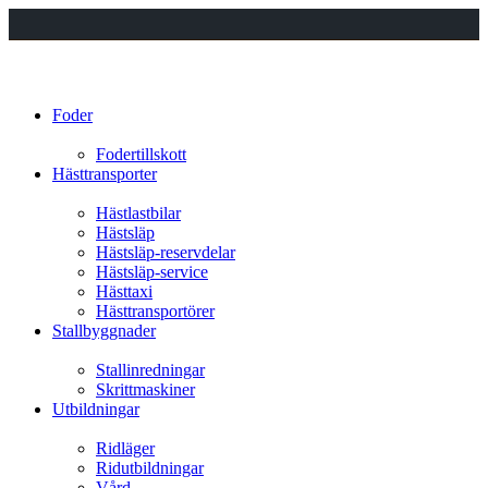
Foder
Fodertillskott
Hästtransporter
Hästlastbilar
Hästsläp
Hästsläp-reservdelar
Hästsläp-service
Hästtaxi
Hästtransportörer
Stallbyggnader
Stallinredningar
Skrittmaskiner
Utbildningar
Ridläger
Ridutbildningar
Vård