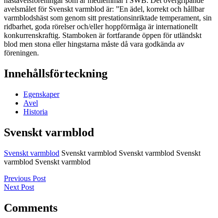
hästavelsföreningar som är medlemmar i SWB. Det övergripande
avelsmålet för Svenskt varmblod är: ”En ädel, korrekt och hållbar
varmblodshäst som genom sitt prestationsinriktade temperament, sin
ridbarhet, goda rörelser och/eller hoppförmåga är internationellt
konkurrenskraftig. Stamboken är fortfarande öppen för utländskt
blod men stona eller hingstarna måste då vara godkända av
föreningen.
Innehållsförteckning
Egenskaper
Avel
Historia
Svenskt varmblod
Svenskt varmblod
Svenskt varmblod Svenskt varmblod Svenskt
varmblod Svenskt varmblod
Previous Post
Next Post
Comments