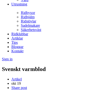
Utrustning
Ridbyxor
Ridhjälm
Ridstövlar
Sadelmakare
Säkerhetsväst
Ridklubbar
Artiklar
Tips
Bloggar
Kontakt
Sign in
Svenskt varmblod
Artikel
okt
19
Share post