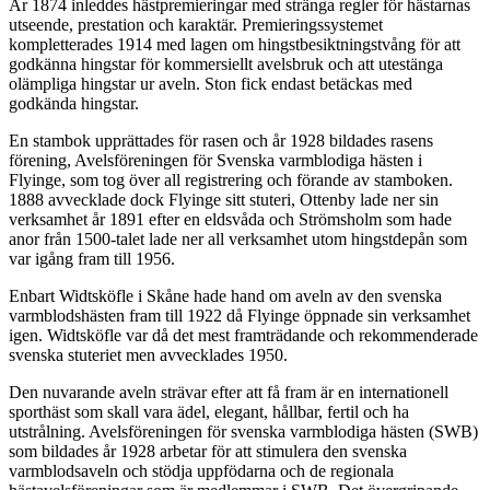
År 1874 inleddes hästpremieringar med stränga regler för hästarnas
utseende, prestation och karaktär. Premieringssystemet
kompletterades 1914 med lagen om hingstbesiktningstvång för att
godkänna hingstar för kommersiellt avelsbruk och att utestänga
olämpliga hingstar ur aveln. Ston fick endast betäckas med
godkända hingstar.
En stambok upprättades för rasen och år 1928 bildades rasens
förening, Avelsföreningen för Svenska varmblodiga hästen i
Flyinge, som tog över all registrering och förande av stamboken.
1888 avvecklade dock Flyinge sitt stuteri, Ottenby lade ner sin
verksamhet år 1891 efter en eldsvåda och Strömsholm som hade
anor från 1500-talet lade ner all verksamhet utom hingstdepån som
var igång fram till 1956.
Enbart Widtsköfle i Skåne hade hand om aveln av den svenska
varmblodshästen fram till 1922 då Flyinge öppnade sin verksamhet
igen. Widtsköfle var då det mest framträdande och rekommenderade
svenska stuteriet men avvecklades 1950.
Den nuvarande aveln strävar efter att få fram är en internationell
sporthäst som skall vara ädel, elegant, hållbar, fertil och ha
utstrålning. Avelsföreningen för svenska varmblodiga hästen (SWB)
som bildades år 1928 arbetar för att stimulera den svenska
varmblodsaveln och stödja uppfödarna och de regionala