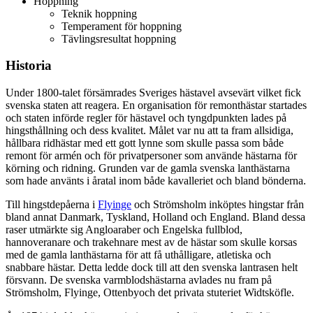
Hoppning
Teknik hoppning
Temperament för hoppning
Tävlingsresultat hoppning
Historia
Under 1800-talet försämrades Sveriges hästavel avsevärt vilket fick
svenska staten att reagera. En organisation för remonthästar startades
och staten införde regler för hästavel och tyngdpunkten lades på
hingsthållning och dess kvalitet. Målet var nu att ta fram allsidiga,
hållbara ridhästar med ett gott lynne som skulle passa som både
remont för armén och för privatpersoner som använde hästarna för
körning och ridning. Grunden var de gamla svenska lanthästarna
som hade använts i åratal inom både kavalleriet och bland bönderna.
Till hingstdepåerna i
Flyinge
och Strömsholm inköptes hingstar från
bland annat Danmark, Tyskland, Holland och England. Bland dessa
raser utmärkte sig Angloaraber och Engelska fullblod,
hannoveranare och trakehnare mest av de hästar som skulle korsas
med de gamla lanthästarna för att få uthålligare, atletiska och
snabbare hästar. Detta ledde dock till att den svenska lantrasen helt
försvann. De svenska varmblodshästarna avlades nu fram på
Strömsholm, Flyinge, Ottenbyoch det privata stuteriet Widtsköfle.