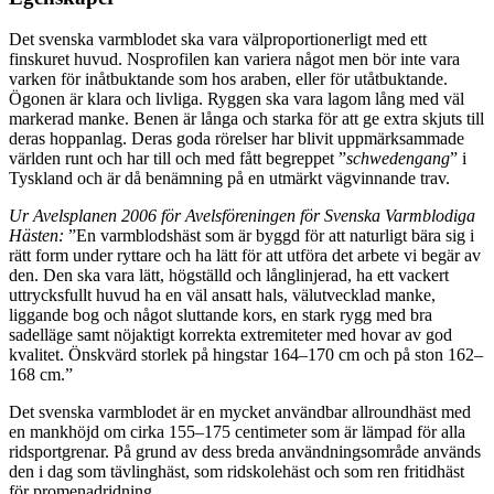
Det svenska varmblodet ska vara välproportionerligt med ett
finskuret huvud. Nosprofilen kan variera något men bör inte vara
varken för inåtbuktande som hos araben, eller för utåtbuktande.
Ögonen är klara och livliga. Ryggen ska vara lagom lång med väl
markerad manke. Benen är långa och starka för att ge extra skjuts till
deras hoppanlag. Deras goda rörelser har blivit uppmärksammade
världen runt och har till och med fått begreppet ”
schwedengang
” i
Tyskland och är då benämning på en utmärkt vägvinnande trav.
Ur Avelsplanen 2006 för Avelsföreningen för Svenska Varmblodiga
Hästen:
”En varmblodshäst som är byggd för att naturligt bära sig i
rätt form under ryttare och ha lätt för att utföra det arbete vi begär av
den. Den ska vara lätt, högställd och långlinjerad, ha ett vackert
uttrycksfullt huvud ha en väl ansatt hals, välutvecklad manke,
liggande bog och något sluttande kors, en stark rygg med bra
sadelläge samt nöjaktigt korrekta extremiteter med hovar av god
kvalitet. Önskvärd storlek på hingstar 164–170 cm och på ston 162–
168 cm.”
Det svenska varmblodet är en mycket användbar allroundhäst med
en mankhöjd om cirka 155–175 centimeter som är lämpad för alla
ridsportgrenar. På grund av dess breda användningsområde används
den i dag som tävlinghäst, som ridskolehäst och som ren fritidhäst
för promenadridning.