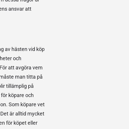
rens ansvar att
ing av hästen vid köp
gheter och
 För att avgöra vem
 måste man titta på
ir tillämplig på
 för köpare och
ktion. Som köpare vet
Det är alltid mycket
n för köpet eller