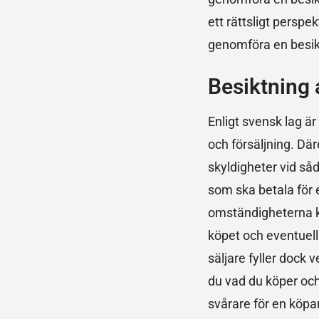
ett rättsligt perspe
genomföra en besik
Besiktning 
Enligt svensk lag är
och försäljning. Där
skyldigheter vid så
som ska betala för 
omständigheterna kri
köpet och eventuella
säljare fyller dock 
du vad du köper och 
svårare för en köpa