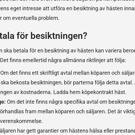
rens eget intresse att utföra en besiktning av hästen inna
ar om eventuella problem.
ala för besiktningen?
ska betala för en besiktning av hästen kan variera ber
t finns emellertid några allmänna riktlinjer att följa:
:
Om det finns ett skriftligt avtal mellan köparen och sälja
ka bekosta besiktningen, bör parterna följa detta avtal.
ningen av kostnaderna.
Ladda hem köpekontrakt häst
.
ge:
Om det inte finns några specifika avtal om besiktnin
örhandlas fram mellan köparen och säljaren. Det är viktig
överenskommelse.
ljaren har gett garantier om hästens hälsa eller prestan