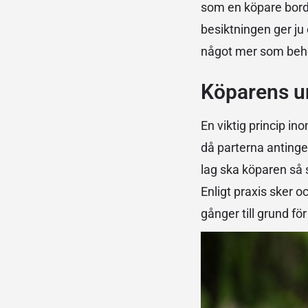
som en köpare borde
besiktningen ger ju
något mer som behö
Köparens u
En viktig princip i
då parterna antinge
lag ska köparen så 
Enligt praxis sker 
gånger till grund fö