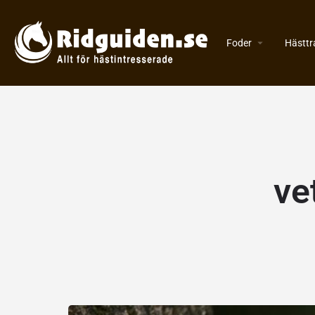
Foder
Hästtr
ve