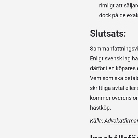
rimligt att sälj
dock på de exakt
Slutsats:
Sammanfattningsvis 
Enligt svensk lag h
därför i en köpares 
Vem som ska betala
skriftliga avtal el
kommer överens om 
hästköp.
Källa:
Advokatfirma