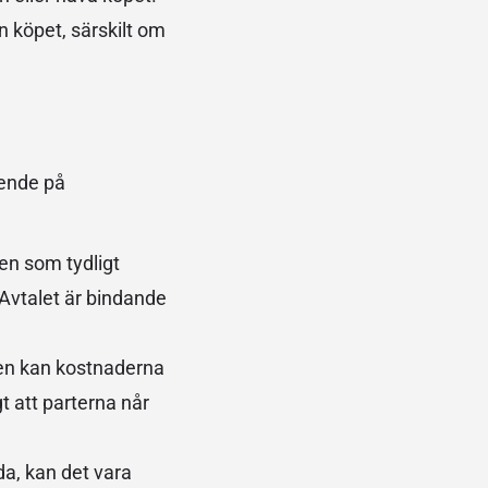
n köpet, särskilt om
oende på
ren som tydligt
 Avtalet är bindande
gen kan kostnaderna
t att parterna når
da, kan det vara