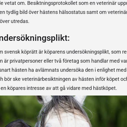
 vetat om. Besiktningsprotokollet som en veterinär uppr
 en tydlig bild över hästens hälsostatus samt om veterinär
ver utredas.
ndersökningsplikt:
nom svensk köprätt är köparens undersökningsplikt, som re
n är privatpersoner eller två företag som handlar med va
snart hästen ha avlämnats undersöka den i enlighet med
och bör ske veterinärbesiktningen av hästen inför köpet o
r en köpares intresse av att gå vidare med hästköpet.