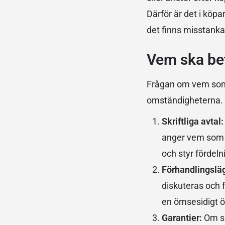
Därför är det i köpa
det finns misstank
Vem ska bet
Frågan om vem som 
omständigheterna. De
Skriftliga avtal
anger vem som s
och styr fördel
Förhandlingslä
diskuteras och f
en ömsesidigt 
Garantier:
Om sä