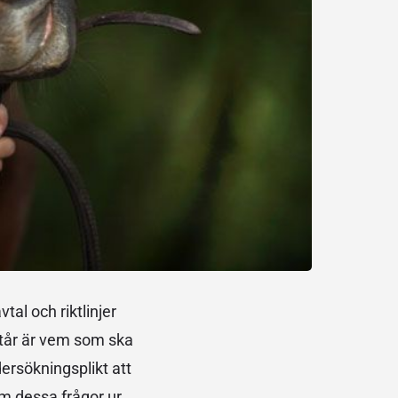
tal och riktlinjer
pstår är vem som ska
ersökningsplikt att
om dessa frågor ur