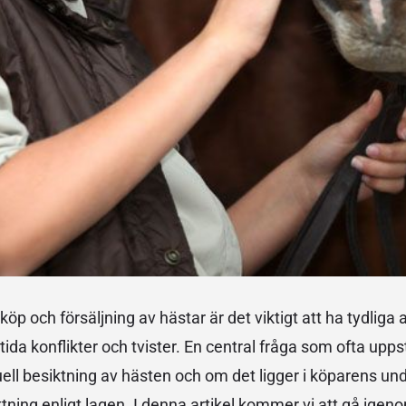
öp och försäljning av hästar är det viktigt att ha tydliga av
tida konflikter och tvister. En central fråga som ofta up
uell besiktning av hästen och om det ligger i köparens und
ning enligt lagen. I denna artikel kommer vi att gå igen