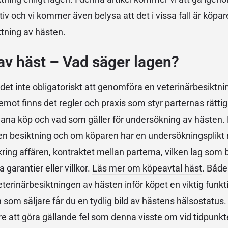
ktiv och vi kommer även belysa att det i vissa fall är köpa
tning av hästen.
av häst – Vad säger lagen?
 det inte obligatoriskt att genomföra en veterinärbesiktn
emot finns det regler och praxis som styr parternas rätti
dana köp och vad som gäller för undersökning av hästen.
en besiktning och om köparen har en undersökningsplikt
ng affären, kontraktet mellan parterna, vilken lag som bl
 garantier eller villkor.
Läs mer om köpeavtal häst
. Både
veterinärbesiktningen av hästen inför köpet en viktig fun
som säljare får du en tydlig bild av hästens hälsostatus. 
re att göra gällande fel som denna visste om vid tidpunkte