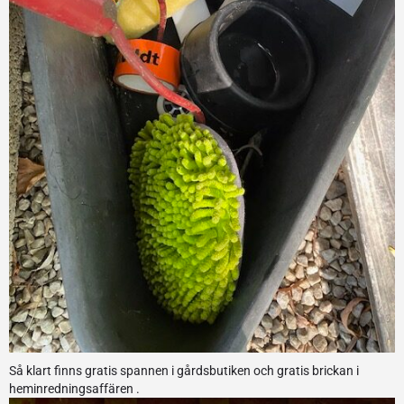
Så klart finns gratis spannen i gårdsbutiken och gratis brickan i
heminredningsaffären .