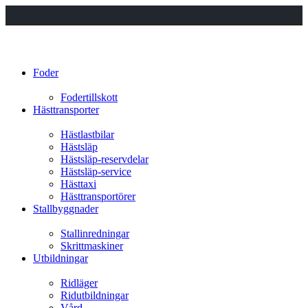
Foder
Fodertillskott
Hästtransporter
Hästlastbilar
Hästsläp
Hästsläp-reservdelar
Hästsläp-service
Hästtaxi
Hästtransportörer
Stallbyggnader
Stallinredningar
Skrittmaskiner
Utbildningar
Ridläger
Ridutbildningar
Vård