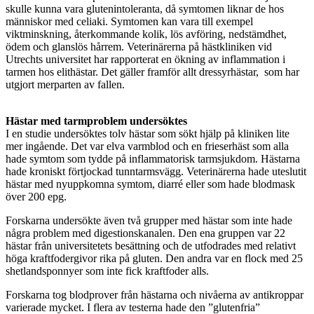
skulle kunna vara glutenintoleranta, då symtomen liknar de hos
människor med celiaki. Symtomen kan vara till exempel
viktminskning, återkommande kolik, lös avföring, nedstämdhet,
ödem och glanslös hårrem. Veterinärerna på hästkliniken vid
Utrechts universitet har rapporterat en ökning av inflammation i
tarmen hos elithästar. Det gäller framför allt dressyrhästar, som har
utgjort merparten av fallen.
Hästar med tarmproblem undersöktes
I en studie undersöktes tolv hästar som sökt hjälp på kliniken lite
mer ingående. Det var elva varmblod och en frieserhäst som alla
hade symtom som tydde på inflammatorisk tarmsjukdom. Hästarna
hade kroniskt förtjockad tunntarmsvägg. Veterinärerna hade uteslutit
hästar med nyuppkomna symtom, diarré eller som hade blodmask
över 200 epg.
Forskarna undersökte även två grupper med hästar som inte hade
några problem med digestionskanalen. Den ena gruppen var 22
hästar från universitetets besättning och de utfodrades med relativt
höga kraftfodergivor rika på gluten. Den andra var en flock med 25
shetlandsponnyer som inte fick kraftfoder alls.
Forskarna tog blodprover från hästarna och nivåerna av antikroppar
varierade mycket. I flera av testerna hade den ”glutenfria”