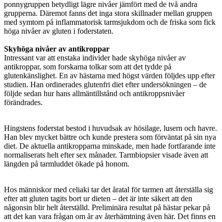
ponnygruppen betydligt lägre nivåer jämfört med de två andra
grupperna. Däremot fanns det inga stora skillnader mellan gruppen
med symtom på inflammatorisk tarmsjukdom och de friska som fick
höga nivåer av gluten i foderstaten.
Skyhöga nivåer av antikroppar
Intressant var att enstaka individer hade skyhöga nivåer av
antikroppar, som forskarna tolkar som att det tydde på
glutenkänslighet. En av hästarna med högst värden följdes upp efter
studien. Han ordinerades glutenfri diet efter undersökningen – de
följde sedan hur hans allmäntillstånd och antikroppsnivåer
förändrades.
Hingstens foderstat bestod i huvudsak av hösilage, lusern och havre.
Han blev mycket bättre och kunde prestera som förväntat på sin nya
diet. De aktuella antikropparna minskade, men hade fortfarande inte
normaliserats helt efter sex månader. Tarmbiopsier visade även att
längden på tarmluddet ökade på honom.
Hos människor med celiaki tar det åratal för tarmen att återställa sig
efter att gluten tagits bort ur dieten – det är inte säkert att den
någonsin blir helt återställd. Preliminära resultat på hästar pekar på
att det kan vara frågan om år av återhämtning även här. Det finns en