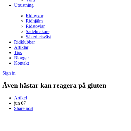
Utrustning
Ridbyxor
Ridhjälm
Ridstövlar
Sadelmakare
Säkerhetsväst
Ridklubbar
Artiklar
Tips
Bloggar
Kontakt
Sign in
Även hästar kan reagera på gluten
Artikel
jun
07
Share post