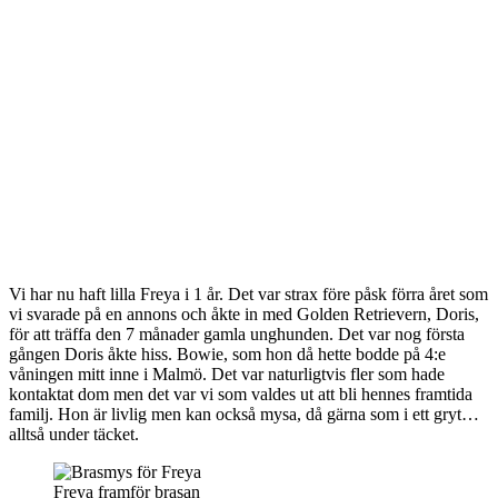
Vi har nu haft lilla Freya i 1 år. Det var strax före påsk förra året som
vi svarade på en annons och åkte in med Golden Retrievern, Doris,
för att träffa den 7 månader gamla unghunden. Det var nog första
gången Doris åkte hiss. Bowie, som hon då hette bodde på 4:e
våningen mitt inne i Malmö. Det var naturligtvis fler som hade
kontaktat dom men det var vi som valdes ut att bli hennes framtida
familj. Hon är livlig men kan också mysa, då gärna som i ett gryt…
alltså under täcket.
Freya framför brasan