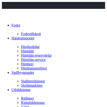
Foder
Fodertillskott
Hästtransporter
Hästlastbilar
Hästsläp
Hästsläp-reservdelar
Hästsläp-service
Hästtaxi
Hästtransportörer
Stallbyggnader
Stallinredningar
Skrittmaskiner
Utbildningar
Ridläger
Ridutbildningar
Vård