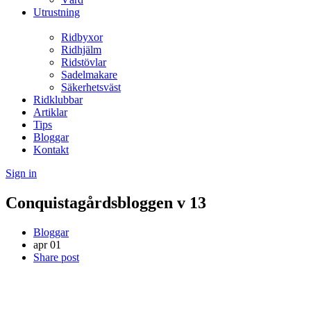
Utrustning
Ridbyxor
Ridhjälm
Ridstövlar
Sadelmakare
Säkerhetsväst
Ridklubbar
Artiklar
Tips
Bloggar
Kontakt
Sign in
Conquistagårdsbloggen v 13
Bloggar
apr
01
Share post