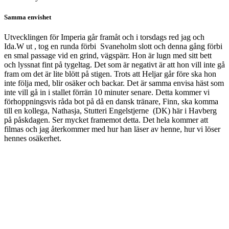
Samma envishet
Utvecklingen för Imperia går framåt och i torsdags red jag och
Ida.W ut , tog en runda förbi Svaneholm slott och denna gång förbi
en smal passage vid en grind, vägspärr. Hon är lugn med sitt bett
och lyssnat fint på tygeltag. Det som är negativt är att hon vill inte gå
fram om det är lite blött på stigen. Trots att Heljar går före ska hon
inte följa med, blir osäker och backar. Det är samma envisa häst som
inte vill gå in i stallet förrän 10 minuter senare. Detta kommer vi
förhoppningsvis råda bot på då en dansk tränare, Finn, ska komma
till en kollega, Nathasja, Stutteri Engelstjerne (DK) här i Havberg
på påskdagen. Ser mycket framemot detta. Det hela kommer att
filmas och jag återkommer med hur han läser av henne, hur vi löser
hennes osäkerhet.