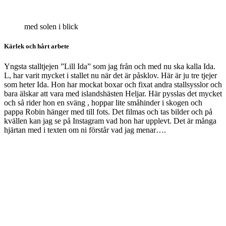
med solen i blick
Kärlek och hårt arbete
Yngsta stalltjejen ”Lill Ida” som jag från och med nu ska kalla Ida.
L, har varit mycket i stallet nu när det är påsklov. Här är ju tre tjejer
som heter Ida. Hon har mockat boxar och fixat andra stallsysslor och
bara älskar att vara med islandshästen Heljar. Här pysslas det mycket
och så rider hon en sväng , hoppar lite småhinder i skogen och
pappa Robin hänger med till fots. Det filmas och tas bilder och på
kvällen kan jag se på Instagram vad hon har upplevt. Det är många
hjärtan med i texten om ni förstår vad jag menar….