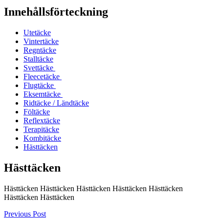
Innehållsförteckning
Utetäcke
Vintertäcke
Regntäcke
Stalltäcke
Svettäcke
Fleecetäcke
Flugtäcke
Eksemtäcke
Ridtäcke / Ländtäcke
Föltäcke
Reflextäcke
Terapitäcke
Kombitäcke
Hästtäcken
Hästtäcken
Hästtäcken Hästtäcken Hästtäcken Hästtäcken Hästtäcken
Hästtäcken Hästtäcken
Previous Post