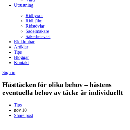
Utrustning
Ridbyxor
Ridhjälm
Ridstövlar
Sadelmakare
Säkerhetsväst
Ridklubbar
Artiklar
Tips
Bloggar
Kontakt
Sign in
Hästtäcken för olika behov – hästens
eventuella behov av täcke är individuellt
Tips
nov
10
Share post