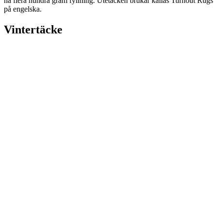
ha flera hundra gram fyllning. Utetäcken brukar kallas Turnout Rugs
på engelska.
Vintertäcke