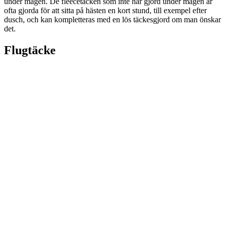
under magen. De fleecetäcken som inte har gjord under magen är
ofta gjorda för att sitta på hästen en kort stund, till exempel efter
dusch, och kan kompletteras med en lös täckesgjord om man önskar
det.
Flugtäcke