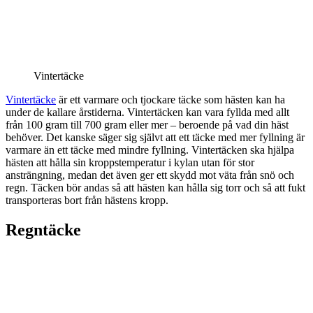
Vintertäcke
Vintertäcke
är ett varmare och tjockare täcke som hästen kan ha
under de kallare årstiderna. Vintertäcken kan vara fyllda med allt
från 100 gram till 700 gram eller mer – beroende på vad din häst
behöver. Det kanske säger sig självt att ett täcke med mer fyllning är
varmare än ett täcke med mindre fyllning. Vintertäcken ska hjälpa
hästen att hålla sin kroppstemperatur i kylan utan för stor
ansträngning, medan det även ger ett skydd mot väta från snö och
regn. Täcken bör andas så att hästen kan hålla sig torr och så att fukt
transporteras bort från hästens kropp.
Regntäcke