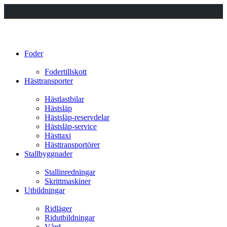
Foder
Fodertillskott
Hästtransporter
Hästlastbilar
Hästsläp
Hästsläp-reservdelar
Hästsläp-service
Hästtaxi
Hästtransportörer
Stallbyggnader
Stallinredningar
Skrittmaskiner
Utbildningar
Ridläger
Ridutbildningar
Vård