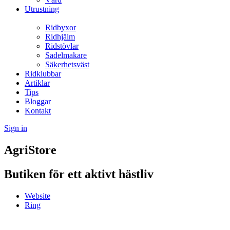
Utrustning
Ridbyxor
Ridhjälm
Ridstövlar
Sadelmakare
Säkerhetsväst
Ridklubbar
Artiklar
Tips
Bloggar
Kontakt
Sign in
AgriStore
Butiken för ett aktivt hästliv
Website
Ring