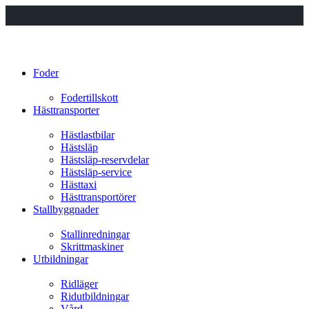
Foder
Fodertillskott
Hästtransporter
Hästlastbilar
Hästsläp
Hästsläp-reservdelar
Hästsläp-service
Hästtaxi
Hästtransportörer
Stallbyggnader
Stallinredningar
Skrittmaskiner
Utbildningar
Ridläger
Ridutbildningar
Vård