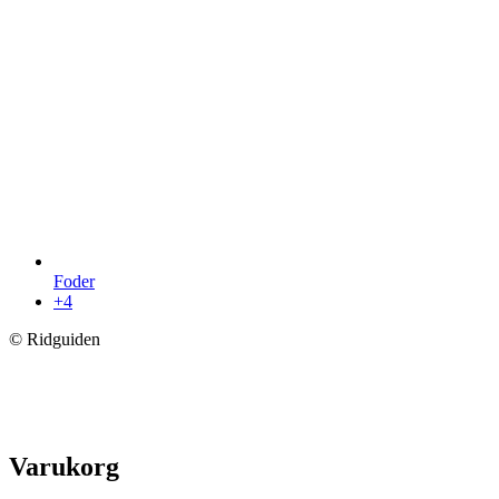
Foder
+4
© Ridguiden
Varukorg