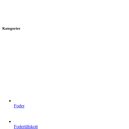
Kategorier
Foder
Fodertillskott