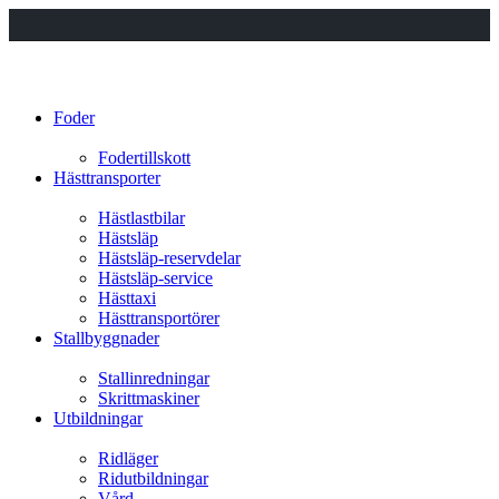
Foder
Fodertillskott
Hästtransporter
Hästlastbilar
Hästsläp
Hästsläp-reservdelar
Hästsläp-service
Hästtaxi
Hästtransportörer
Stallbyggnader
Stallinredningar
Skrittmaskiner
Utbildningar
Ridläger
Ridutbildningar
Vård