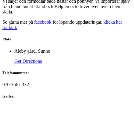
Vi säljer och förmedlar både hästar och ponnyer. Vi importerar själv
från bland annat Irland och Belgien och driver även avel i liten
skala.
Se gärna mer på
facebook
för löpande uppdateringar,
klicka här
för länk
Plats
Åleby gård, Sunne
Get Directions
Telefonnummer
070-3567 332
Galleri