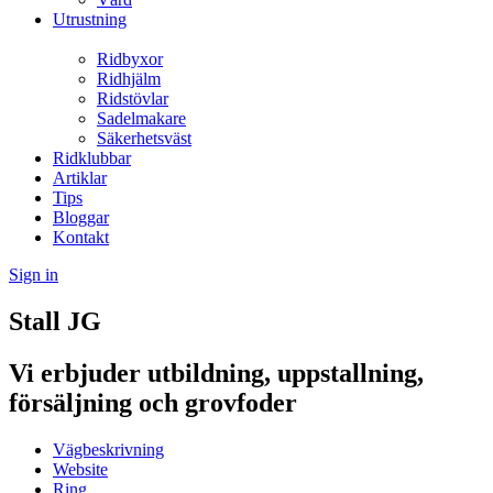
Utrustning
Ridbyxor
Ridhjälm
Ridstövlar
Sadelmakare
Säkerhetsväst
Ridklubbar
Artiklar
Tips
Bloggar
Kontakt
Sign in
Stall JG
Vi erbjuder utbildning, uppstallning,
försäljning och grovfoder
Vägbeskrivning
Website
Ring