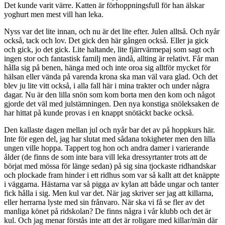
Det kunde varit värre. Katten är förhoppningsfull för han älskar
yoghurt men mest vill han leka.
Nyss var det lite innan, och nu är det lite efter. Julen alltså. Och nyår
också, tack och lov. Det gick den här gången också. Eller ja gick
och gick, jo det gick. Lite haltande, lite fjärrvärmepaj som sagt och
ingen stor och fantastisk familj men ändå, allting är relativt. Får man
hålla sig på benen, hänga med och inte oroa sig alltför mycket för
hälsan eller vända på varenda krona ska man väl vara glad. Och det
blev ju lite vitt också, i alla fall här i mina trakter och under några
dagar. Nu är den lilla snön som kom borta men den kom och något
gjorde det väl med julstämningen. Den nya konstiga snöleksaken de
har hittat på kunde provas i en knappt snötäckt backe också.
Den kallaste dagen mellan jul och nyår bar det av på hoppkurs här.
Inte för egen del, jag har slutat med sådana tokigheter men den lilla
ungen ville hoppa. Tappert tog hon och andra damer i varierande
ålder (de finns de som inte bara vill leka dressyrtanter trots att de
börjat med mössa för länge sedan) på sig sina tjockaste ridhandskar
och plockade fram hinder i ett ridhus som var så kallt att det knäppte
i väggarna. Hästarna var så pigga av kylan att både ungar och tanter
fick hålla i sig. Men kul var det. När jag skriver ser jag att killarna,
eller herrarna lyste med sin frånvaro. När ska vi få se fler av det
manliga könet på ridskolan? De finns några i vår klubb och det är
kul. Och jag menar förstås inte att det är roligare med killar/män där