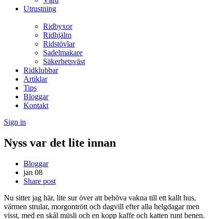
Utrustning
Ridbyxor
Ridhjälm
Ridstövlar
Sadelmakare
Säkerhetsväst
Ridklubbar
Artiklar
Tips
Bloggar
Kontakt
Sign in
Nyss var det lite innan
Bloggar
jan
08
Share post
Nu sitter jag här, lite sur över att behöva vakna till ett kallt hus,
värmen strular, morgontrött och dagvill efter alla helgdagar men
visst, med en skål müsli och en kopp kaffe och katten runt benen.