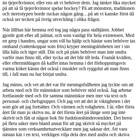
än tjejer/kvinnor, eller ens att vi behöver dem. Jag tänker lika mycket
på att så få tjejer/kvinnor spelar hockey? På att mönstren, traditionen
och stereotypen borde ruckas någon gång…på att vi kanske först då
också ser tecken på övrig utveckling i olika frågor.
När lillfian här hemma red tog jag några pass stalltjänst. Jobbet
gjorde gott efter all julmat, och som vanligt för hela existensen. Med
en grep i handen, ungar som vill ha hjälp och hästar som behöver tas
omhand (vattenkoppar som frös) kryper meningslösheten ner i sin
lilla håla och tiger still. Där och på plats behöver man inte undra
varför man finns till, eller tycka att det blir till leda. Framåt kvällen,
eller eftermiddagen då kaffet intas hemma i det förhoppningsvis
varma köket känns det också i muskler och ryggslut att man finns
till, i fall man nu har börjat undra.
Jag minns, och vet att det var för meningsfullheten jag tyckte om att
arbeta med och för människor som behöver stöd också. Jag arbetar
fortfarande med och för samma människor men mer via text och
personal- och chefsgrupper. Och jag vet att det är viktigheten i det
som gör att jag fortsätter. Och värmen och roligheten. I år, eller förra
året får man ju skriva nu, är det första året på länge som jag inte
skrivit och fått ut någon bok för funktionshinderområdet. Det beror
på flera saker men bland annat för att jag skrivit så mycket på
tjänsten som verksamhetsutvecklare men jag saknar det. Att vara
nästan kär i en text, verkligen vilja dela den med andra och skriva