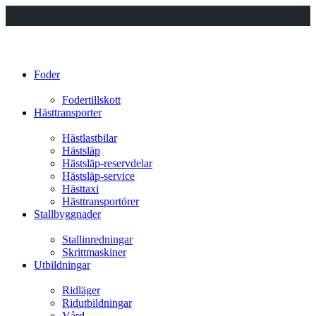
Foder
Fodertillskott
Hästtransporter
Hästlastbilar
Hästsläp
Hästsläp-reservdelar
Hästsläp-service
Hästtaxi
Hästtransportörer
Stallbyggnader
Stallinredningar
Skrittmaskiner
Utbildningar
Ridläger
Ridutbildningar
Vård