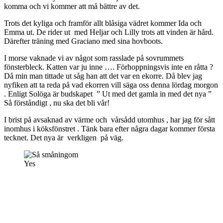
komma och vi kommer att må bättre av det.
Trots det kyliga och framför allt blåsiga vädret kommer Ida och
Emma ut. De rider ut med Heljar och Lilly trots att vinden är hård.
Därefter träning med Graciano med sina hovboots.
I morse vaknade vi av något som rasslade på sovrummets
fönsterbleck. Katten var ju inne …. Förhoppningsvis inte en råtta ?
Då min man tittade ut såg han att det var en ekorre. Då blev jag
nyfiken att ta reda på vad ekorren vill säga oss denna lördag morgon
. Enligt Solöga är budskapet ” Ut med det gamla in med det nya ”
Så förståndigt , nu ska det bli vår!
I brist på avsaknad av värme och vårsådd utomhus , har jag för sått
inomhus i köksfönstret . Tänk bara efter några dagar kommer första
tecknet. Det nya är verkligen på väg.
Yes