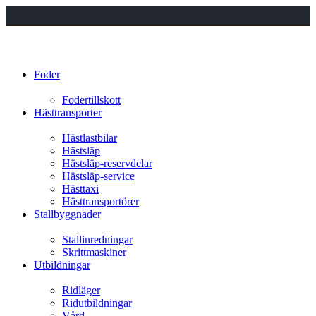
Foder
Fodertillskott
Hästtransporter
Hästlastbilar
Hästsläp
Hästsläp-reservdelar
Hästsläp-service
Hästtaxi
Hästtransportörer
Stallbyggnader
Stallinredningar
Skrittmaskiner
Utbildningar
Ridläger
Ridutbildningar
Vård