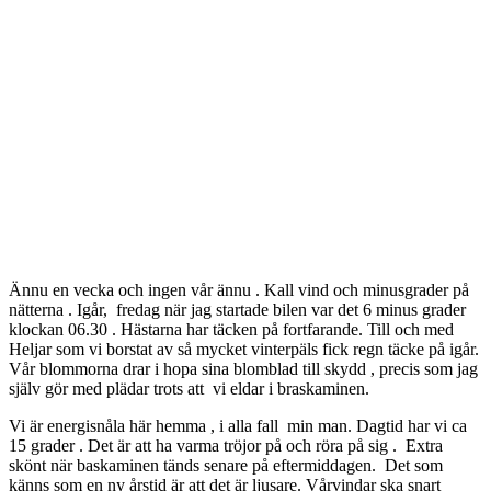
Ännu en vecka och ingen vår ännu . Kall vind och minusgrader på
nätterna . Igår, fredag när jag startade bilen var det 6 minus grader
klockan 06.30 . Hästarna har täcken på fortfarande. Till och med
Heljar som vi borstat av så mycket vinterpäls fick regn täcke på igår.
Vår blommorna drar i hopa sina blomblad till skydd , precis som jag
själv gör med plädar trots att vi eldar i braskaminen.
Vi är energisnåla här hemma , i alla fall min man. Dagtid har vi ca
15 grader . Det är att ha varma tröjor på och röra på sig . Extra
skönt när baskaminen tänds senare på eftermiddagen. Det som
känns som en ny årstid är att det är ljusare. Vårvindar ska snart