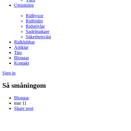
Utrustning
Ridbyxor
Ridhjälm
Ridstövlar
Sadelmakare
Säkerhetsväst
Ridklubbar
Artiklar
Tips
Bloggar
Kontakt
Sign in
Så småningom
Bloggar
mar
11
Share post