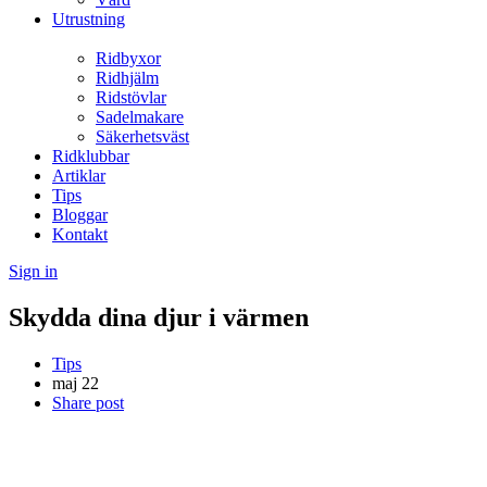
Utrustning
Ridbyxor
Ridhjälm
Ridstövlar
Sadelmakare
Säkerhetsväst
Ridklubbar
Artiklar
Tips
Bloggar
Kontakt
Sign in
Skydda dina djur i värmen
Tips
maj
22
Share post