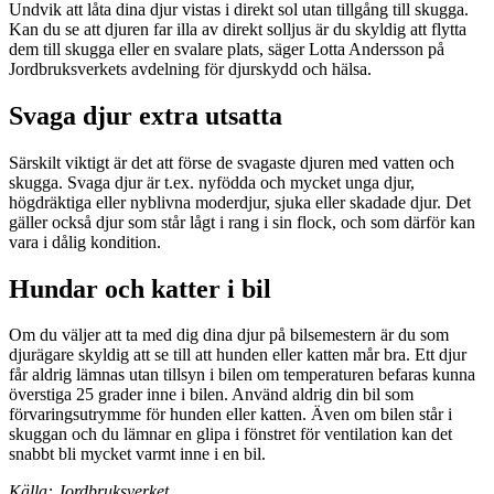
Undvik att låta dina djur vistas i direkt sol utan tillgång till skugga.
Kan du se att djuren far illa av direkt solljus är du skyldig att flytta
dem till skugga eller en svalare plats, säger Lotta Andersson på
Jordbruksverkets avdelning för djurskydd och hälsa.
Svaga djur extra utsatta
Särskilt viktigt är det att förse de svagaste djuren med vatten och
skugga. Svaga djur är t.ex. nyfödda och mycket unga djur,
högdräktiga eller nyblivna moderdjur, sjuka eller skadade djur. Det
gäller också djur som står lågt i rang i sin flock, och som därför kan
vara i dålig kondition.
Hundar och katter i bil
Om du väljer att ta med dig dina djur på bilsemestern är du som
djurägare skyldig att se till att hunden eller katten mår bra. Ett djur
får aldrig lämnas utan tillsyn i bilen om temperaturen befaras kunna
överstiga 25 grader inne i bilen. Använd aldrig din bil som
förvaringsutrymme för hunden eller katten. Även om bilen står i
skuggan och du lämnar en glipa i fönstret för ventilation kan det
snabbt bli mycket varmt inne i en bil.
Källa: Jordbruksverket