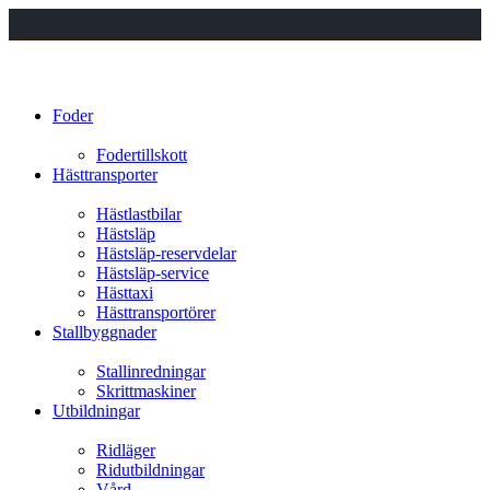
Foder
Fodertillskott
Hästtransporter
Hästlastbilar
Hästsläp
Hästsläp-reservdelar
Hästsläp-service
Hästtaxi
Hästtransportörer
Stallbyggnader
Stallinredningar
Skrittmaskiner
Utbildningar
Ridläger
Ridutbildningar
Vård