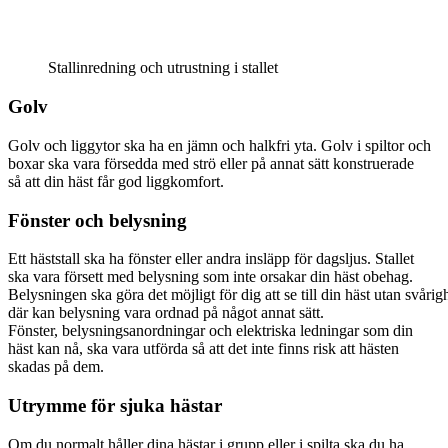
Stallinredning och utrustning i stallet
Golv
Golv och liggytor ska ha en jämn och halkfri yta. Golv i spiltor och
boxar ska vara försedda med strö eller på annat sätt konstruerade
så att din häst får god liggkomfort.
Fönster och belysning
Ett häststall ska ha fönster eller andra insläpp för dagsljus. Stallet
ska vara försett med belysning som inte orsakar din häst obehag.
Belysningen ska göra det möjligt för dig att se till din häst utan svårig
där kan belysning vara ordnad på något annat sätt.
Fönster, belysningsanordningar och elektriska ledningar som din
häst kan nå, ska vara utförda så att det inte finns risk att hästen
skadas på dem.
Utrymme för sjuka hästar
Om du normalt håller dina hästar i grupp eller i spilta ska du ha