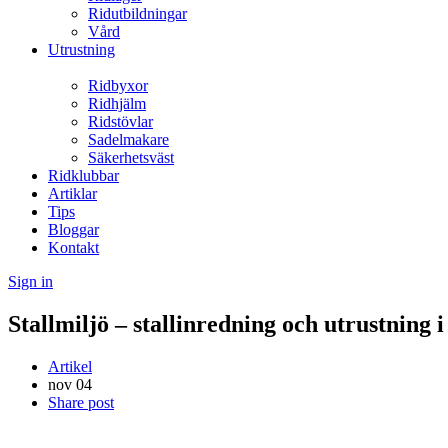
Ridutbildningar
Vård
Utrustning
Ridbyxor
Ridhjälm
Ridstövlar
Sadelmakare
Säkerhetsväst
Ridklubbar
Artiklar
Tips
Bloggar
Kontakt
Sign in
Stallmiljö – stallinredning och utrustning i 
Artikel
nov
04
Share post