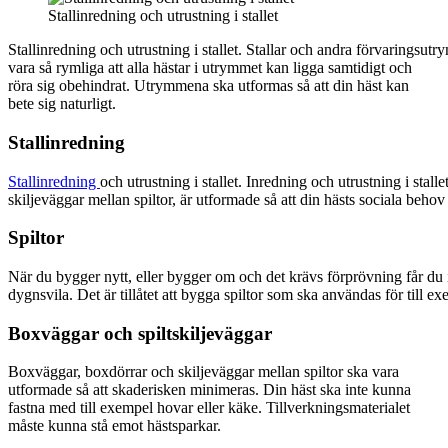
Stallinredning och utrustning i stallet
Stallinredning och utrustning i stallet. Stallar och andra förvaringsu
vara så rymliga att alla hästar i utrymmet kan ligga samtidigt och
röra sig obehindrat. Utrymmena ska utformas så att din häst kan
bete sig naturligt.
Stallinredning
Stallinredning
och utrustning i stallet. Inredning och utrustning i stalle
skiljeväggar mellan spiltor, är utformade så att din hästs sociala behov 
Spiltor
När du bygger nytt, eller bygger om och det krävs förprövning får du 
dygnsvila. Det är tillåtet att bygga spiltor som ska användas för till e
Boxväggar och spiltskiljeväggar
Boxväggar, boxdörrar och skiljeväggar mellan spiltor ska vara
utformade så att skaderisken minimeras. Din häst ska inte kunna
fastna med till exempel hovar eller käke. Tillverkningsmaterialet
måste kunna stå emot hästsparkar.