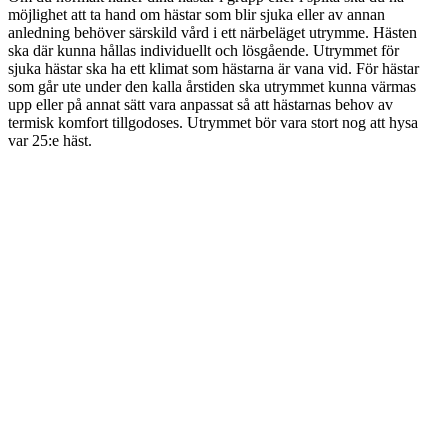
möjlighet att ta hand om hästar som blir sjuka eller av annan
anledning behöver särskild vård i ett närbeläget utrymme. Hästen
ska där kunna hållas individuellt och lösgående. Utrymmet för
sjuka hästar ska ha ett klimat som hästarna är vana vid. För hästar
som går ute under den kalla årstiden ska utrymmet kunna värmas
upp eller på annat sätt vara anpassat så att hästarnas behov av
termisk komfort tillgodoses. Utrymmet bör vara stort nog att hysa
var 25:e häst.