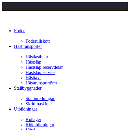
Foder
Fodertillskott
Hästtransporter
Hästlastbilar
Hästsläp
Hästsläp-reservdelar
Hästsläp-service
Hästtaxi
Hästtransportörer
Stallbyggnader
Stallinredningar
Skrittmaskiner
Utbildningar
Ridläger
Ridutbildningar
Vård