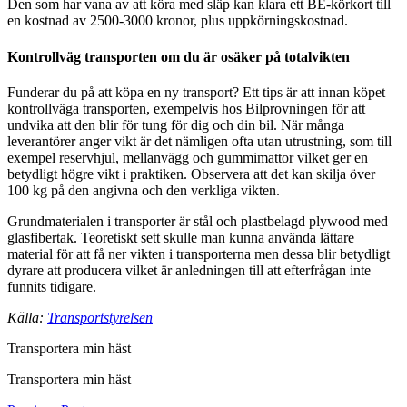
Den som har vana av att köra med släp kan klara ett BE-körkort till
en kostnad av 2500-3000 kronor, plus uppkörningskostnad.
Kontrollväg transporten om du är osäker på totalvikten
Funderar du på att köpa en ny transport? Ett tips är att innan köpet
kontrollväga transporten, exempelvis hos Bilprovningen för att
undvika att den blir för tung för dig och din bil. När många
leverantörer anger vikt är det nämligen ofta utan utrustning, som till
exempel reservhjul, mellanvägg och gummimattor vilket ger en
betydligt högre vikt i praktiken. Observera att det kan skilja över
100 kg på den angivna och den verkliga vikten.
Grundmaterialen i transporter är stål och plastbelagd plywood med
glasfibertak. Teoretiskt sett skulle man kunna använda lättare
material för att få ner vikten i transporterna men dessa blir betydligt
dyrare att producera vilket är anledningen till att efterfrågan inte
funnits tidigare.
Källa:
Transportstyrelsen
Transportera min häst
Transportera min häst