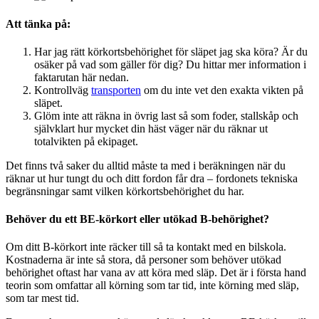
Att tänka på:
Har jag rätt körkortsbehörighet för släpet jag ska köra? Är du
osäker på vad som gäller för dig? Du hittar mer information i
faktarutan här nedan.
Kontrollväg
transporten
om du inte vet den exakta vikten på
släpet.
Glöm inte att räkna in övrig last så som foder, stallskåp och
självklart hur mycket din häst väger när du räknar ut
totalvikten på ekipaget.
Det finns två saker du alltid måste ta med i beräkningen när du
räknar ut hur tungt du och ditt fordon får dra – fordonets tekniska
begränsningar samt vilken körkortsbehörighet du har.
Behöver du ett BE-körkort eller utökad B-behörighet?
Om ditt B-körkort inte räcker till så ta kontakt med en bilskola.
Kostnaderna är inte så stora, då personer som behöver utökad
behörighet oftast har vana av att köra med släp. Det är i första hand
teorin som omfattar all körning som tar tid, inte körning med släp,
som tar mest tid.