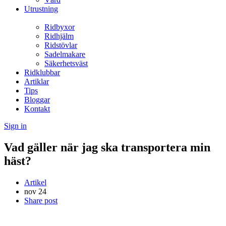
Utrustning
Ridbyxor
Ridhjälm
Ridstövlar
Sadelmakare
Säkerhetsväst
Ridklubbar
Artiklar
Tips
Bloggar
Kontakt
Sign in
Vad gäller när jag ska transportera min
häst?
Artikel
nov
24
Share post