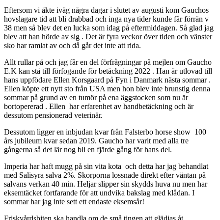
Eftersom vi åkte iväg några dagar i slutet av augusti kom Gauchos
hovslagare tid att bli drabbad och inga nya tider kunde får förrän v
38 men så blev det en lucka som idag på eftermiddagen. Så glad jag
blev att han hörde av sig . Det är fyra veckor över tiden och vänster
sko har ramlat av och då går det inte att rida.
Allt rullar på och jag får en del förfrågningar på mejlen om Gaucho
E.K kan stå till förfogande för betäckning 2022 . Han är utlovad till
hans uppfödare Ellen Korsgaard på Fyn i Danmark nästa sommar .
Ellen köpte ett nytt sto från USA men hon blev inte brunstig denna
sommar på grund av en tumör på ena äggstocken som nu är
bortopererad . Ellen har erfarenhet av handbetäckning och är
dessutom pensionerad veterinär.
Dessutom ligger en inbjudan kvar från Falsterbo horse show 100
års jubileum kvar sedan 2019. Gaucho har varit med alla tre
gångerna så det lär nog bli en fjärde gång för hans del.
Imperia har haft mugg på sin vita kota och detta har jag behandlat
med Salisyra salva 2%. Skorporna lossnade direkt efter väntan på
salvans verkan 40 min. Heljar slipper sin skydds huva nu men har
eksemtäcket fortfarande för att undvika bakslag med klådan. I
sommar har jag inte sett ett endaste eksemsår!
Friskvårdsbiten ska handla om de små tingen att glädjas åt.