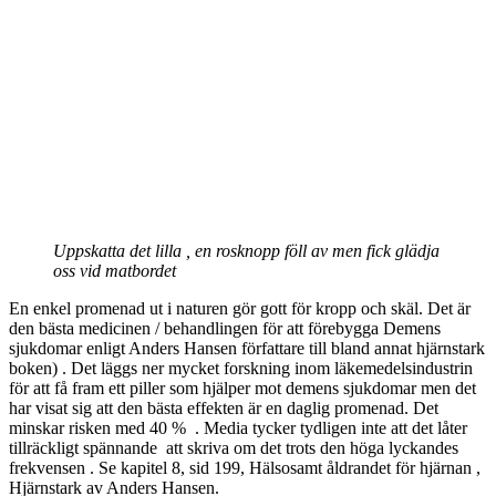
Uppskatta det lilla , en rosknopp föll av men fick glädja
oss vid matbordet
En enkel promenad ut i naturen gör gott för kropp och skäl. Det är
den bästa medicinen / behandlingen för att förebygga Demens
sjukdomar enligt Anders Hansen författare till bland annat hjärnstark
boken) . Det läggs ner mycket forskning inom läkemedelsindustrin
för att få fram ett piller som hjälper mot demens sjukdomar men det
har visat sig att den bästa effekten är en daglig promenad. Det
minskar risken med 40 % . Media tycker tydligen inte att det låter
tillräckligt spännande att skriva om det trots den höga lyckandes
frekvensen . Se kapitel 8, sid 199, Hälsosamt åldrandet för hjärnan ,
Hjärnstark av Anders Hansen.