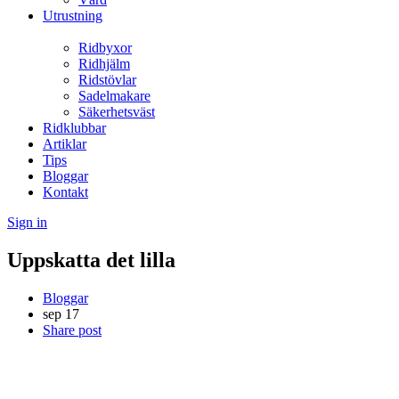
Utrustning
Ridbyxor
Ridhjälm
Ridstövlar
Sadelmakare
Säkerhetsväst
Ridklubbar
Artiklar
Tips
Bloggar
Kontakt
Sign in
Uppskatta det lilla
Bloggar
sep
17
Share post