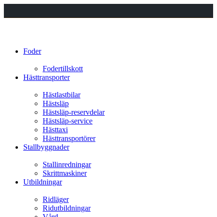
Foder
Fodertillskott
Hästtransporter
Hästlastbilar
Hästsläp
Hästsläp-reservdelar
Hästsläp-service
Hästtaxi
Hästtransportörer
Stallbyggnader
Stallinredningar
Skrittmaskiner
Utbildningar
Ridläger
Ridutbildningar
Vård