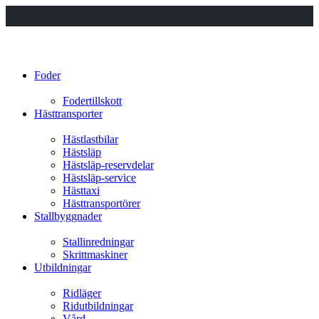
Foder
Fodertillskott
Hästtransporter
Hästlastbilar
Hästsläp
Hästsläp-reservdelar
Hästsläp-service
Hästtaxi
Hästtransportörer
Stallbyggnader
Stallinredningar
Skrittmaskiner
Utbildningar
Ridläger
Ridutbildningar
Vård