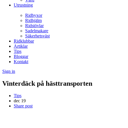
Utrustning
Ridbyxor
Ridhjälm
Ridstövlar
Sadelmakare
Säkerhetsväst
Ridklubbar
Artiklar
Tips
Bloggar
Kontakt
Sign in
Vinterdäck på hästtransporten
Tips
dec
19
Share post