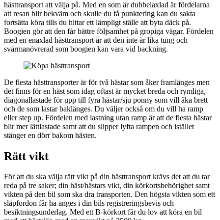
hästtransport att välja på. Med en som är dubbelaxlad är fördelarna
att resan blir bekväm och skulle du få punktering kan du sakta
fortsätta köra tills du hittar ett lämpligt ställe att byta däck på.
Boogien gör att den får bättre följsamhet på gropiga vägar. Fördelen
med en enaxlad hästtransport är att den inte är lika tung och
svårmanövrerad som boogien kan vara vid backning.
De flesta hästtransporter är för två hästar som åker framlänges men
det finns för en häst som idag oftast är mycket breda och rymliga,
diagonallastade för upp till fyra hästar/sju ponny som vill åka brett
och de som lastar baklänges. Du väljer också om du vill ha ramp
eller step up. Fördelen med lastning utan ramp är att de flesta hästar
blir mer lättlastade samt att du slipper lyfta rampen och istället
stänger en dörr bakom hästen.
Rätt vikt
För att du ska välja rätt vikt på din hästtransport krävs det att du tar
reda på tre saker; din häst/hästars vikt, din körkortsbehörighet samt
vikten på den bil som ska dra transporten. Den högsta vikten som ett
släpfordon får ha anges i din bils registreringsbevis och
besiktningsunderlag. Med ett B-körkort får du lov att köra en bil