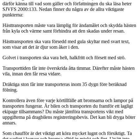
därför känna till vad som gäller och författningen du ska läsa heter
SJVFS 2000:133. Nedan finner du några av de allra viktigaste
punkterna:
Hästtransporten måste vara lämplig för ändamålet och skydda hästen
från kyla och värme samt förhindra att den skadas under resan.
Hästtransporten ska vara försedd med gula skyltar med svart text,
som visar att det är djur som åker i den.
Golvet i transporten ska vara helt, halkfritt och försett med strö.
Transporttiden får inte överskrida åtta timmar. Därefter måste hästen
vila, innan den får resa vidare.
Dräktiga ston får inte transporteras inom 35 dygn före beräknad
fölning.
Kontrollera även före varje körtillfälle att bromsarna och lampor på
transporten fungerar. Är bilen och transporten du framför ett lagligt
ekipage tillsammans? Du måste jämföra transportens vikt med
uppgifterna på dragbilens registreringsbevis. Det kan bli dryga böter
annars.
Som chaufför är det viktigt att köra mycket lugnt och försiktigt. Ta
det varligt i kurvor och bromsa alltid in mjukt och fint. Utsätt inte