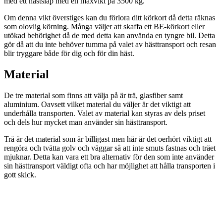
med ett hästsläp med en maxvikt på 3500 kg.
Om denna vikt överstiges kan du förlora ditt körkort då detta räknas
som olovlig körning. Många väljer att skaffa ett BE-körkort eller
utökad behörighet då de med detta kan använda en tyngre bil. Detta
gör då att du inte behöver tumma på valet av hästtransport och resan
blir tryggare både för dig och för din häst.
Material
De tre material som finns att välja på är trä, glasfiber samt
aluminium. Oavsett vilket material du väljer är det viktigt att
underhålla transporten. Valet av material kan styras av dels priset
och dels hur mycket man använder sin hästtransport.
Trä är det material som är billigast men här är det oerhört viktigt att
rengöra och tvätta golv och väggar så att inte smuts fastnas och träet
mjuknar. Detta kan vara ett bra alternativ för den som inte använder
sin hästtransport väldigt ofta och har möjlighet att hålla transporten i
gott skick.