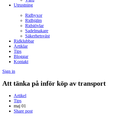
Utrustning
Ridbyxor
Ridhjälm
Ridstövlar
Sadelmakare
Säkerhetsväst
Ridklubbar
Artiklar
Tips
Bloggar
Kontakt
Sign in
Att tänka på inför köp av transport
Artikel
Tips
maj
01
Share post