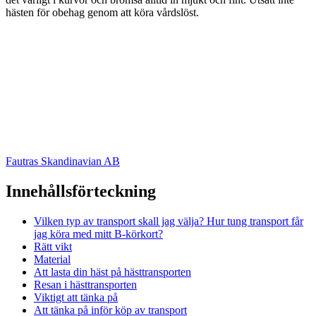
hästen för obehag genom att köra vårdslöst.
Fautras Skandinavian AB
Innehållsförteckning
Vilken typ av transport skall jag välja? Hur tung transport får
jag köra med mitt B-körkort?
Rätt vikt
Material
Att lasta din häst på hästtransporten
Resan i hästtransporten
Viktigt att tänka på
Att tänka på inför köp av transport