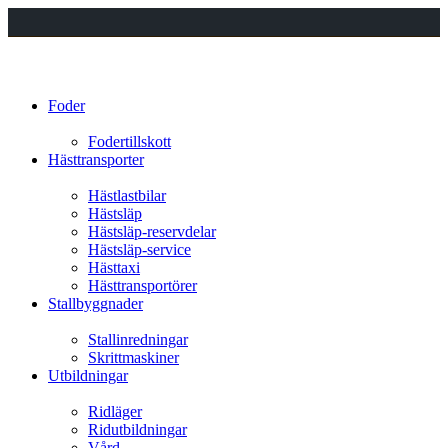
Foder
Fodertillskott
Hästtransporter
Hästlastbilar
Hästsläp
Hästsläp-reservdelar
Hästsläp-service
Hästtaxi
Hästtransportörer
Stallbyggnader
Stallinredningar
Skrittmaskiner
Utbildningar
Ridläger
Ridutbildningar
Vård