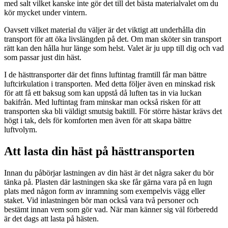
med salt vilket kanske inte gör det till det bästa materialvalet om du
kör mycket under vintern.
Oavsett vilket material du väljer är det viktigt att underhålla din
transport för att öka livslängden på det. Om man sköter sin transport
rätt kan den hålla hur länge som helst. Valet är ju upp till dig och vad
som passar just din häst.
I de hästtransporter där det finns luftintag framtill får man bättre
luftcirkulation i transporten. Med detta följer även en minskad risk
för att få ett baksug som kan uppstå då luften tas in via luckan
bakifrån. Med luftintag fram minskar man också risken för att
transporten ska bli väldigt smutsig baktill. För större hästar krävs det
högt i tak, dels för komforten men även för att skapa bättre
luftvolym.
Att lasta din häst på hästtransporten
Innan du påbörjar lastningen av din häst är det några saker du bör
tänka på. Plasten där lastningen ska ske får gärna vara på en lugn
plats med någon form av inramning som exempelvis vägg eller
staket. Vid inlastningen bör man också vara två personer och
bestämt innan vem som gör vad. När man känner sig väl förberedd
är det dags att lasta på hästen.