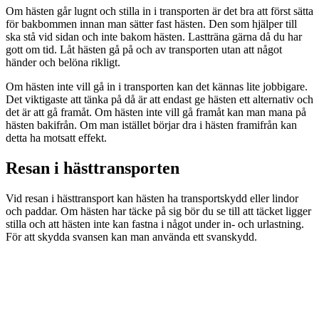
Om hästen går lugnt och stilla in i transporten är det bra att först sätta
för bakbommen innan man sätter fast hästen. Den som hjälper till
ska stå vid sidan och inte bakom hästen. Lastträna gärna då du har
gott om tid. Låt hästen gå på och av transporten utan att något
händer och belöna rikligt.
Om hästen inte vill gå in i transporten kan det kännas lite jobbigare.
Det viktigaste att tänka på då är att endast ge hästen ett alternativ och
det är att gå framåt. Om hästen inte vill gå framåt kan man mana på
hästen bakifrån. Om man istället börjar dra i hästen framifrån kan
detta ha motsatt effekt.
Resan i hästtransporten
Vid resan i hästtransport kan hästen ha transportskydd eller lindor
och paddar. Om hästen har täcke på sig bör du se till att täcket ligger
stilla och att hästen inte kan fastna i något under in- och urlastning.
För att skydda svansen kan man använda ett svanskydd.