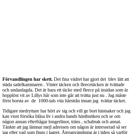
Förvandlingen har skett.
Det fina vädret har gjort det blev lätt att
städa sadelkammaren . Vinter täcken och fleecetäcken är tvättade
och undanlagda. Det är bara ett täcke med fleece på insidan som är
hopplöst vit av Lillys hår som inte går att tvätta just nu . Jag måste
först borsta av de 1000-tals vita hårstrån innan jag tvättar täcket.
Tidigare medryttare har hört av sig och vill ge bort hästsaker och jag
kan visst försöka blåsa liv i andra hands hästbutiken och se om
någon annan efterfrågar longerlinor, träns , schabrak och annat.
Tänkte att jag lämnar mejl adressen om någon är intresserad så ser
jag efter vad som finns i lagret. Återanvändning är i tiden så varför