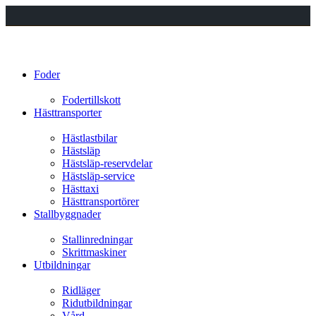
Foder
Fodertillskott
Hästtransporter
Hästlastbilar
Hästsläp
Hästsläp-reservdelar
Hästsläp-service
Hästtaxi
Hästtransportörer
Stallbyggnader
Stallinredningar
Skrittmaskiner
Utbildningar
Ridläger
Ridutbildningar
Vård