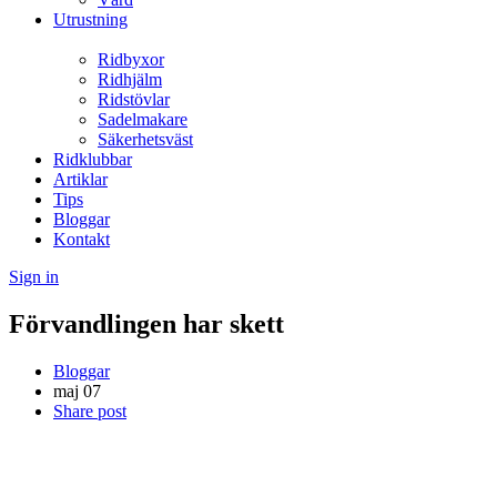
Utrustning
Ridbyxor
Ridhjälm
Ridstövlar
Sadelmakare
Säkerhetsväst
Ridklubbar
Artiklar
Tips
Bloggar
Kontakt
Sign in
Förvandlingen har skett
Bloggar
maj
07
Share post