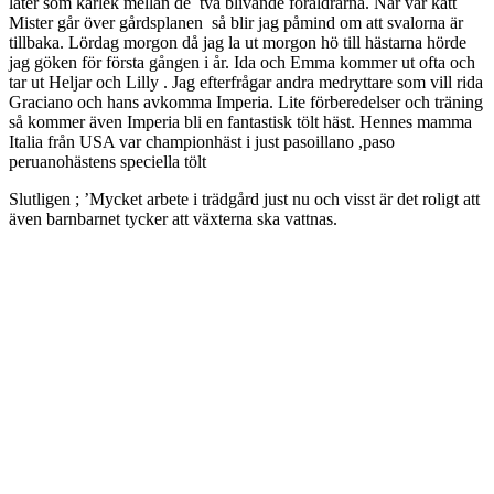
låter som kärlek mellan de två blivande föräldrarna. När vår katt
Mister går över gårdsplanen så blir jag påmind om att svalorna är
tillbaka. Lördag morgon då jag la ut morgon hö till hästarna hörde
jag göken för första gången i år. Ida och Emma kommer ut ofta och
tar ut Heljar och Lilly . Jag efterfrågar andra medryttare som vill rida
Graciano och hans avkomma Imperia. Lite förberedelser och träning
så kommer även Imperia bli en fantastisk tölt häst. Hennes mamma
Italia från USA var championhäst i just pasoillano ,paso
peruanohästens speciella tölt
Slutligen ; ’Mycket arbete i trädgård just nu och visst är det roligt att
även barnbarnet tycker att växterna ska vattnas.