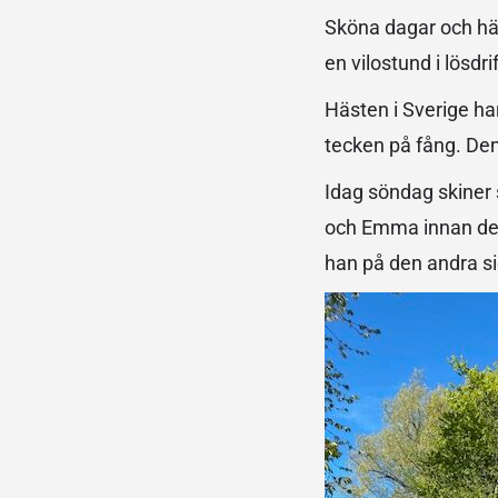
Sköna dagar och häs
en vilostund i lösdri
Hästen i Sverige har
tecken på fång. Den
Idag söndag skiner 
och Emma innan de r
han på den andra sid