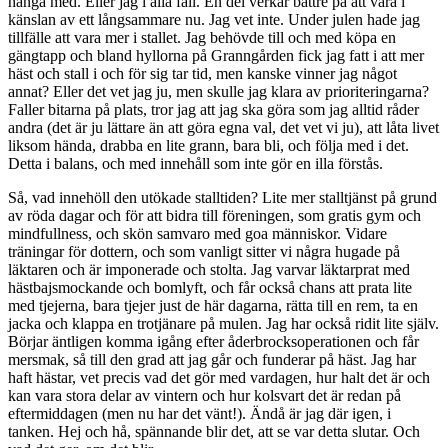
hänga med. Eller jag i alla fall. En del verkar bättre på att vara i
känslan av ett långsammare nu. Jag vet inte. Under julen hade jag
tillfälle att vara mer i stallet. Jag behövde till och med köpa en
gängtapp och bland hyllorna på Granngården fick jag fatt i att mer
häst och stall i och för sig tar tid, men kanske vinner jag något
annat? Eller det vet jag ju, men skulle jag klara av prioriteringarna?
Faller bitarna på plats, tror jag att jag ska göra som jag alltid råder
andra (det är ju lättare än att göra egna val, det vet vi ju), att låta livet
liksom hända, drabba en lite grann, bara bli, och följa med i det.
Detta i balans, och med innehåll som inte gör en illa förstås.
Så, vad innehöll den utökade stalltiden? Lite mer stalltjänst på grund
av röda dagar och för att bidra till föreningen, som gratis gym och
mindfullness, och skön samvaro med goa människor. Vidare
träningar för dottern, och som vanligt sitter vi några hugade på
läktaren och är imponerade och stolta. Jag varvar läktarprat med
hästbajsmockande och bomlyft, och får också chans att prata lite
med tjejerna, bara tjejer just de här dagarna, rätta till en rem, ta en
jacka och klappa en trotjänare på mulen. Jag har också ridit lite själv.
Börjar äntligen komma igång efter åderbrocksoperationen och får
mersmak, så till den grad att jag går och funderar på häst. Jag har
haft hästar, vet precis vad det gör med vardagen, hur halt det är och
kan vara stora delar av vintern och hur kolsvart det är redan på
eftermiddagen (men nu har det vänt!). Ändå är jag där igen, i
tanken. Hej och hå, spännande blir det, att se var detta slutar. Och