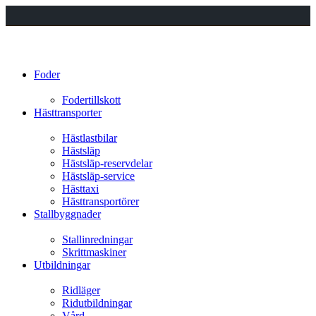
Foder
Fodertillskott
Hästtransporter
Hästlastbilar
Hästsläp
Hästsläp-reservdelar
Hästsläp-service
Hästtaxi
Hästtransportörer
Stallbyggnader
Stallinredningar
Skrittmaskiner
Utbildningar
Ridläger
Ridutbildningar
Vård