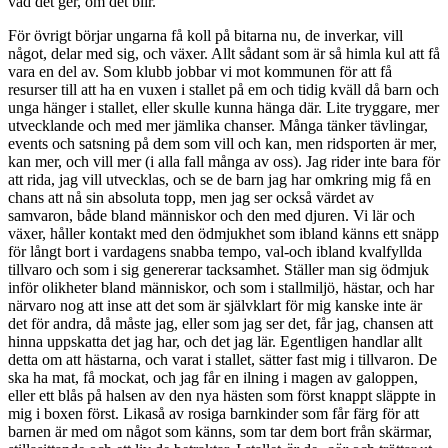
vad det ger, om det blir.
För övrigt börjar ungarna få koll på bitarna nu, de inverkar, vill
något, delar med sig, och växer. Allt sådant som är så himla kul att få
vara en del av. Som klubb jobbar vi mot kommunen för att få
resurser till att ha en vuxen i stallet på em och tidig kväll då barn och
unga hänger i stallet, eller skulle kunna hänga där. Lite tryggare, mer
utvecklande och med mer jämlika chanser. Många tänker tävlingar,
events och satsning på dem som vill och kan, men ridsporten är mer,
kan mer, och vill mer (i alla fall många av oss). Jag rider inte bara för
att rida, jag vill utvecklas, och se de barn jag har omkring mig få en
chans att nå sin absoluta topp, men jag ser också värdet av
samvaron, både bland människor och den med djuren. Vi lär och
växer, håller kontakt med den ödmjukhet som ibland känns ett snäpp
för långt bort i vardagens snabba tempo, val-och ibland kvalfyllda
tillvaro och som i sig genererar tacksamhet. Ställer man sig ödmjuk
inför olikheter bland människor, och som i stallmiljö, hästar, och har
närvaro nog att inse att det som är självklart för mig kanske inte är
det för andra, då måste jag, eller som jag ser det, får jag, chansen att
hinna uppskatta det jag har, och det jag lär. Egentligen handlar allt
detta om att hästarna, och varat i stallet, sätter fast mig i tillvaron. De
ska ha mat, få mockat, och jag får en ilning i magen av galoppen,
eller ett blås på halsen av den nya hästen som först knappt släppte in
mig i boxen först. Likaså av rosiga barnkinder som får färg för att
barnen är med om något som känns, som tar dem bort från skärmar,