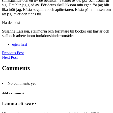
stillasittande och ett liv de betraktar. I stallet
är
de,
gör
och tröttar ut
sig. Det blir jag glad av. För deras skull liksom min egen för jag blir
lika trött jag. Bästa sovpillret och aptitretaren. Bästa påminnelsen om
att jag lever och finns till.
Ha det bäst
Susanne Larsson, stallmorsa och författare till böcker om hästar och
stall och arbete inom funktionshinderområdet
egen häst
Previous Post
Next Post
Comments
No comments yet.
Add a comment
Lämna ett svar ·