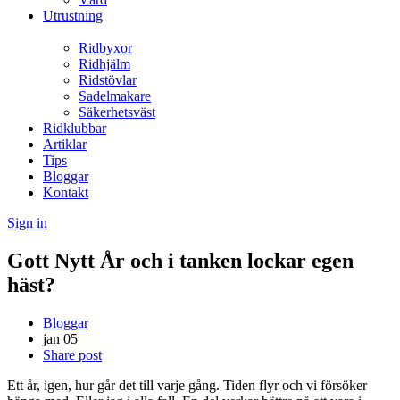
Utrustning
Ridbyxor
Ridhjälm
Ridstövlar
Sadelmakare
Säkerhetsväst
Ridklubbar
Artiklar
Tips
Bloggar
Kontakt
Sign in
Gott Nytt År och i tanken lockar egen
häst?
Bloggar
jan
05
Share post
Ett år, igen, hur går det till varje gång. Tiden flyr och vi försöker