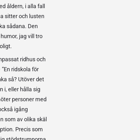
 åldern, i alla fall
a sitter och lusten
iska sådana. Den
humor, jag vill tro
oligt.
Anpassat ridhus och
”En ridskola för
tänka så? Utöver det
, eller hålla sig
 möter personer med
också igång
n som av olika skäl
eption. Precis som
 sig stödstrumporna