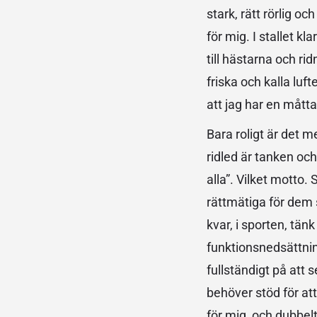
stark, rätt rörlig o
för mig. I stallet k
till hästarna och r
friska och kalla luf
att jag har en måtta
Bara roligt är det 
ridled är tanken oc
alla”. Vilket motto. 
rättmätiga för dem s
kvar, i sporten, tä
funktionsnedsättni
fullständigt på att
behöver stöd för at
för mig, och dubbel