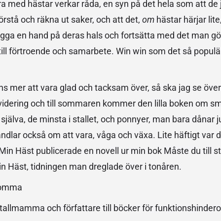
öra med hästar verkar råda, en syn på det hela som att de 
örstå och räkna ut saker, och att det,
om
hästar härjar lite
 lägga en hand på deras hals och fortsätta med det man gö
 till förtroende och samarbete. Win win som det så populä
inns mer att vara glad och tacksam över, så ska jag se öve
evidering och till sommaren kommer den lilla boken om s
själva, de minsta i stallet, och ponnyer, man bara dånar j
ndlar också om att vara, våga och växa. Lite häftigt var d
in Häst publicerade en novell ur min bok Måste du till st
Min Häst, tidningen man dreglade över i tonåren.
 komma
tallmamma och författare till böcker för funktionshinde