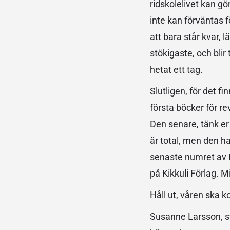
ridskolelivet kan g
inte kan förväntas f
att bara står kvar,
stökigaste, och blir
hetat ett tag.
Slutligen, för det f
första böcker för r
Den senare, tänk er 
är total, men den ha
senaste numret av M
på Kikkuli Förlag. 
Håll ut, våren ska
Susanne Larsson, s