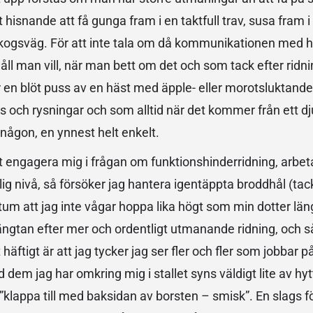
hisnande att få gunga fram i en taktfull trav, susa fram i
n skogsväg. För att inte tala om då kommunikationen med
åll man vill, när man bett om det och som tack efter ridni
er en blöt puss av en häst med äpple- eller morotsluktand
 fniss och rysningar och som alltid när det kommer från ett d
la någon, en ynnest helt enkelt.
tt engagera mig i frågan om funktionshinderridning, arbeta
g nivå, så försöker jag hantera igentäppta broddhål (tack 
tum att jag inte vågar hoppa lika högt som min dotter längr
längtan efter mer och ordentligt utmanande ridning, och s
 häftigt är att jag tycker jag ser fler och fler som jobbar 
 dem jag har omkring mig i stallet syns väldigt lite av hy
 ”klappa till med baksidan av borsten – smisk”. En slags f