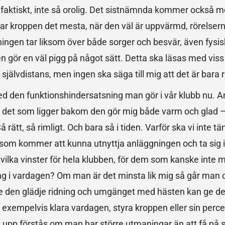
ch faktiskt, inte så orolig. Det sistnämnda kommer också med
larar kroppen det mesta, när den väl är uppvärmd, rörelsern
idningen tar liksom över både sorger och besvär, även fys
ten gör en väl pigg på något sätt. Detta ska läsas med viss 
 självdistans, men ingen ska säga till mig att det är bara r
med den funktionshindersatsning man gör i vår klubb nu. 
h det som ligger bakom den gör mig både varm och glad – 
Så rätt, så rimligt. Och bara så i tiden. Varför ska vi inte 
om kommer att kunna utnyttja anläggningen och ta sig in i
nk vilka vinster för hela klubben, för dem som kanske inte
ng i vardagen? Om man är det minsta lik mig så går man 
 se den glädje ridning och umgänget med hästen kan ge de
t exempelvis klara vardagen, styra kroppen eller sin perc
t upp förstås om man har större utmaningar än att få på