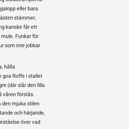
 galopp eller bara
 hästen stämmer,
ng kanske får ett
e mule. Funkar för
jur som inte jobbar
, hålla
goa Roffe i stallet
e (där slår den lilla
å våren förstås.
på den mjuka stilen
ttande och härjande,
örståelse över vad