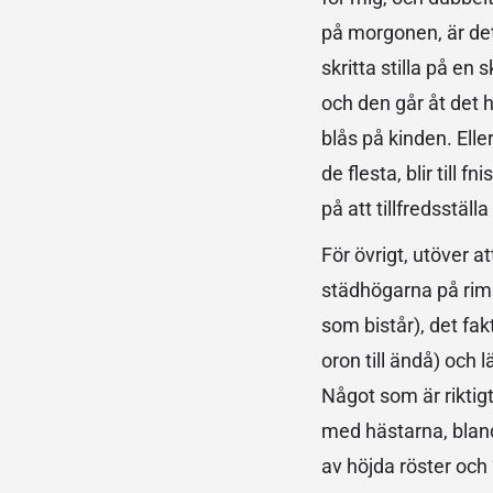
på morgonen, är det 
skritta stilla på e
och den går åt det h
blås på kinden. Ell
de flesta, blir till
på att tillfredsstäl
För övrigt, utöver a
städhögarna på rimli
som bistår), det fak
oron till ändå) och 
Något som är riktigt
med hästarna, bland
av höjda röster och