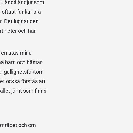
ju ändå är djur som
, oftast funkar bra
r. Det lugnar den
rt heter och har
r en utav mina
må barn och hästar.
u, gullighetsfaktorn
et också förstås att
allet jämt som finns
rområdet och om