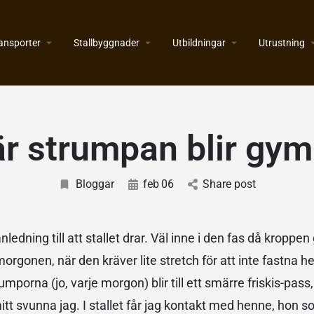
ansporter
Stallbyggnader
Utbildningar
Utrustning
r strumpan blir gy
Bloggar
feb
06
Share post
ledning till att stallet drar. Väl inne i den fas då kroppen
orgonen, när den kräver lite stretch för att inte fastna hel
rumporna (jo, varje morgon) blir till ett smärre friskis-pass
itt svunna jag. I stallet får jag kontakt med henne, hon