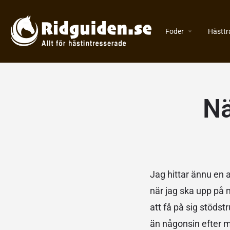
Foder
Hästtr
Nä
Jag hittar ännu en an
när jag ska upp på m
att få på sig stödst
än någonsin efter m