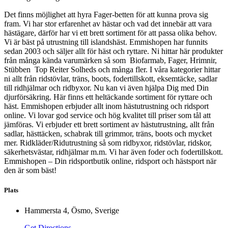
Det finns möjlighet att hyra Fager-betten för att kunna prova sig
fram. Vi har stor erfarenhet av hästar och vad det innebär att vara
hästägare, därför har vi ett brett sortiment för att passa olika behov.
Vi är bäst på utrustning till islandshäst. Emmishopen har funnits
sedan 2003 och säljer allt för häst och ryttare. Ni hittar här produkter
från många kända varumärken så som Biofarmab, Fager, Hrimnir,
Stübben Top Reiter Solheds och många fler. I våra kategorier hittar
ni allt från ridstövlar, träns, boots, fodertillskott, eksemtäcke, sadlar
till ridhjälmar och ridbyxor. Nu kan vi även hjälpa Dig med Din
djurförsäkring. Här finns ett heltäckande sortiment för ryttare och
häst. Emmishopen erbjuder allt inom hästutrustning och ridsport
online. Vi lovar god service och hög kvalitet till priser som tål att
jämföras. Vi erbjuder ett brett sortiment av hästutrustning, allt från
sadlar, hästtäcken, schabrak till grimmor, träns, boots och mycket
mer. Ridkläder/Ridutrustning så som ridbyxor, ridstövlar, ridskor,
säkerhetsvästar, ridhjälmar m.m. Vi har även foder och fodertillskott.
Emmishopen – Din ridsportbutik online, ridsport och hästsport när
den är som bäst!
Plats
Hammersta 4, Ösmo, Sverige
Get Directions