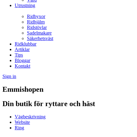
Utrustning
Ridbyxor
Ridhjälm
Ridstövlar
Sadelmakare
Säkerhetsväst
Ridklubbar
Artiklar
Tips
Bloggar
Kontakt
Sign in
Emmishopen
Din butik för ryttare och häst
Vägbeskrivning
Website
Ring