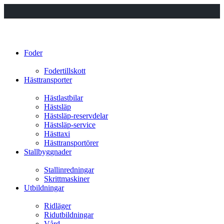
Foder
Fodertillskott
Hästtransporter
Hästlastbilar
Hästsläp
Hästsläp-reservdelar
Hästsläp-service
Hästtaxi
Hästtransportörer
Stallbyggnader
Stallinredningar
Skrittmaskiner
Utbildningar
Ridläger
Ridutbildningar
Vård