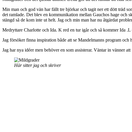
Min man och god vän har fällt tre björkar och tagit ner ett dött träd s
det ramlade. Det blev en kommunikation mellan Gauchos hage och skogs
stängd så de kom inte ut helt. Jag och min man har nu åtgärdat probleme
Medryttare Charlotte och Ida. K red en tur igår och så kommer Ida .L o
Jag försöker finna inspiration både att se Mandelmanns program och ha
Jag har nya idéer men behöver en som assisterar. Väntar in vänner att
Här sitter jag och skriver