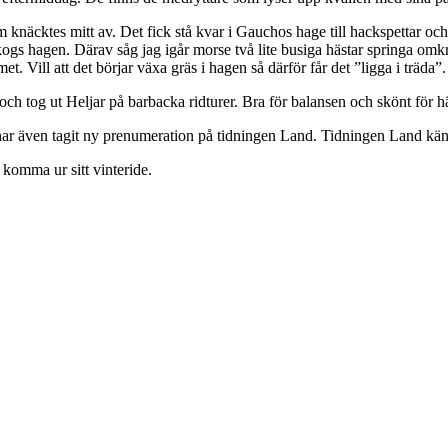
om knäcktes mitt av. Det fick stå kvar i Gauchos hage till hackspettar och
 hagen. Därav såg jag igår morse två lite busiga hästar springa omkri
t. Vill att det börjar växa gräs i hagen så därför får det ”ligga i träda”
ch tog ut Heljar på barbacka ridturer. Bra för balansen och skönt för hä
r även tagit ny prenumeration på tidningen Land. Tidningen Land känns 
 komma ur sitt vinteride.