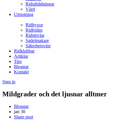
Ridutbildningar
Vård
Utrustning
Ridbyxor
Ridhjälm
Ridstövlar
Sadelmakare
Säkerhetsväst
Ridklubbar
Artiklar
Tips
Bloggar
Kontakt
Sign in
Mildgrader och det ljusnar alltmer
Bloggar
jan
30
Share post