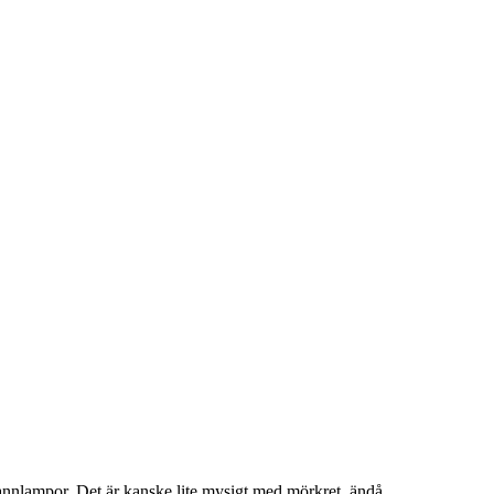
 pannlampor. Det är kanske lite mysigt med mörkret ändå.