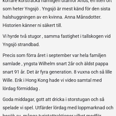
kortare körsträcka nämligen utanför Åhus, en liten ort
som heter Yngsjö . Yngsjö är mest känd för den sista
halshuggningen av en kvinna. Anna Månsdotter.
Historien känner ni säkert till.
Vi hyrde två stugor , samma fastighet i tallskogen vid
Yngsjö strandbad.
Precis som förra året i september var hela familjen
samlade , yngsta Wilhelm snart 2år och äldst pappa
snart 91 år. Det är fyra generation. 8 vuxna och så lille
Wille. Erik i Hong Kong hade vi video samtal med
lördag förmiddag .
Goda middagar, gott att dricka i storstugan och så
spelade vi spel. Utfärder lördag med loppmarknad och
besök av många turistattraktioner vilket medför