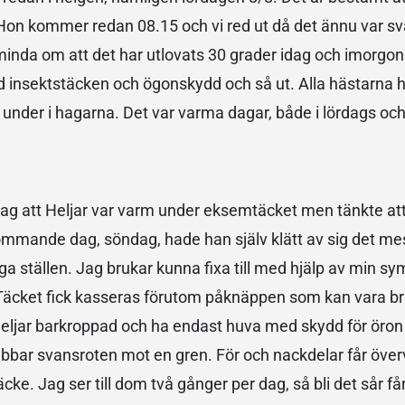
Hon kommer redan 08.15 och vi red ut då det ännu var sv
åminda om att det har utlovats 30 grader idag och imorg
 insektstäcken och ögonskydd och så ut. Alla hästarna 
 under i hagarna. Det var varma dagar, både i lördags och
ag att Heljar var varm under eksemtäcket men tänkte at
mmande dag, söndag, hade han själv klätt av sig det mes
a ställen. Jag brukar kunna fixa till med hjälp av min 
 Täcket fick kasseras förutom påknäppen som kan vara br
eljar barkroppad och ha endast huva med skydd för öron
ubbar svansroten mot en gren. För och nackdelar får över
. Jag ser till dom två gånger per dag, så bli det sår får 