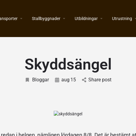
ansporter
Stallbyggnader
Utbildningar
Utrustning
Skyddsängel
Bloggar
aug
15
Share post
 redan i helgen, nämligen lördagen 8/8. Det är bestämt at