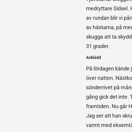
medryttare Sidsel. 
av rundan blir vi p
av hästarna, på med
skugga att ta skydd
31 grader.
Avklädd
På lördagen kände j
över natten. Nästko
sönderrivet på mång
gång gick det inte.
framtiden. Nu går H
Jag ser att han skr
varmt med eksemtäcke