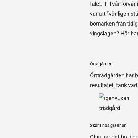
talet. Till vår för
var att ”vänligen st
bomärken från tidig
vingslagen? Här ha
Örtagården
Örtträdgården har b
resultatet, tänk va
Skönt hos grannen
Ghia har det bra i 