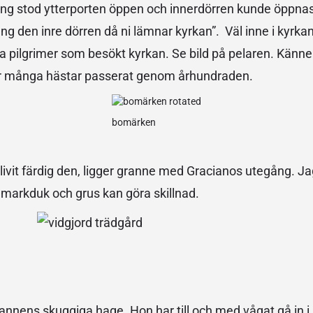
våning stod ytterporten öppen och innerdörren kunde öppn
äng den inre dörren då ni lämnar kyrkan”. Väl inne i kyrka
a pilgrimer som besökt kyrkan. Se bild på pelaren. Känner
r många hästar passerat genom århundraden.
bomärken
livit färdig den, ligger granne med Gracianos utegång. J
d markduk och grus kan göra skillnad.
grannens skuggiga hage. Hon har till och med vågat gå in 