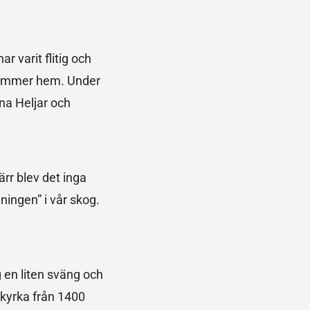
r varit flitig och
g kommer hem. Under
rna Heljar och
ärr blev det inga
dningen” i vår skog.
 en liten sväng och
a kyrka från 1400