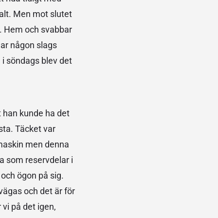
alt. Men mot slutet
on. Hem och svabbar
har någon slags
 i söndags blev det
t han kunde ha det
ta. Täcket var
symaskin men denna
a som reservdelar i
 och ögon på sig.
vägas och det är för
vi på det igen,