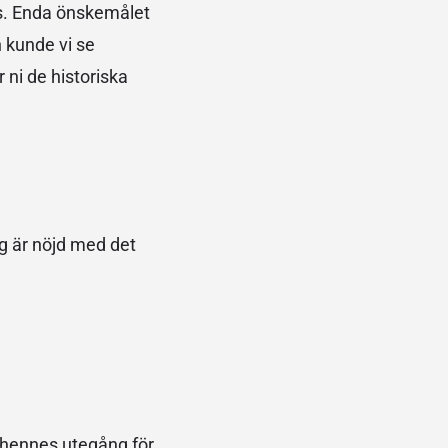
as. Enda önskemålet
n kunde vi se
 ni de historiska
ag är nöjd med det
i hennes utegång för