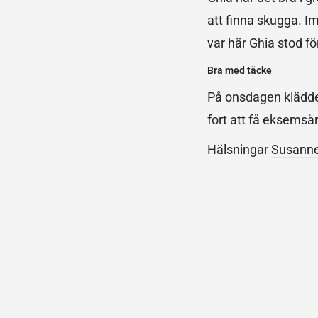
att finna skugga. Im
var här Ghia stod fö
Bra med täcke
På onsdagen klädde 
fort att få eksemsår
Hälsningar
Susann