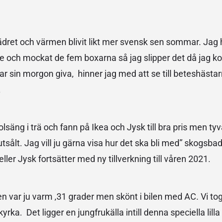
dret och värmen blivit likt mer svensk sen sommar. Jag ha
igare och mockat de fem boxarna så jag slipper det då ja
ar sin morgon giva, hinner jag med att se till beteshästa
.
olsäng i trä och fann på Ikea och Jysk till bra pris men tyv
lutsålt. Jag vill ju gärna visa hur det ska bli med” skogsba
ller Jysk fortsätter med ny tillverkning till våren 2021.
 var ju varm ,31 grader men skönt i bilen med AC. Vi tog
yrka. Det ligger en jungfrukälla intill denna speciella lill