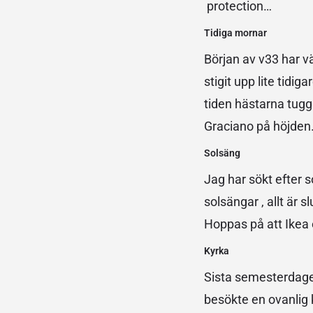
protection…
Tidiga mornar
Början av v33 har vä
stigit upp lite tid
tiden hästarna tugg
Graciano på höjden
Solsäng
Jag har sökt efter s
solsängar , allt är s
Hoppas på att Ikea e
Kyrka
Sista semesterdagen
besökte en ovanlig k