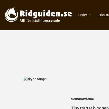
Foder
Hästtr
Sommarvärme
Tjuvstartar bloggen