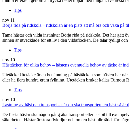
mildra effekten genom att trycka bettet uppåt med tungan. De flesta bet
Tips
nov
11
Börja rida på ridskola – ridskolan är en plats att må bra och växa på 
Tama hästar och vilda instinkter Börja rida på ridskola. Det har gått ö
sinnen är utvecklade för ett liv i den vildaflocken. De talar tydligt 
Tips
nov
10
Hästtäcken för olika behov – hästens eventuella behov av täcke är indi
Utetäcke Utetäcke är en benämning på hästtäcken som hästen har när de
eller ha flera hundra gram fyllning. Utetäcken brukar kallas Turnout 
Tips
nov
10
Lastning av häst och transport – när du ska transportera en häst så är d
De flesta hästar ska någon gång åka transport eller lastbil till exempelvi
säkerheten. Hästar är stora flyktdjur och om en häst blir rädd för nå