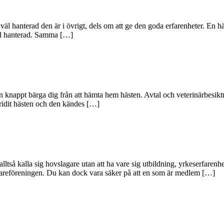
ur väl hanterad den är i övrigt, dels om att ge den goda erfarenheter. En 
väl hanterad. Samma […]
an knappt bärga dig från att hämta hem hästen. Avtal och veterinärbesik
ovridit hästen och den kändes […]
ltså kalla sig hovslagare utan att ha vare sig utbildning, yrkeserfarenh
gareföreningen. Du kan dock vara säker på att en som är medlem […]