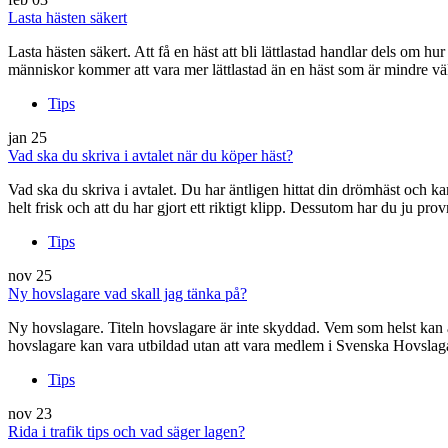
Lasta hästen säkert
Lasta hästen säkert. Att få en häst att bli lättlastad handlar dels om h
människor kommer att vara mer lättlastad än en häst som är mindre 
Tips
jan
25
Vad ska du skriva i avtalet när du köper häst?
Vad ska du skriva i avtalet. Du har äntligen hittat din drömhäst och k
helt frisk och att du har gjort ett riktigt klipp. Dessutom har du ju pr
Tips
nov
25
Ny hovslagare vad skall jag tänka på?
Ny hovslagare. Titeln hovslagare är inte skyddad. Vem som helst kan al
hovslagare kan vara utbildad utan att vara medlem i Svenska Hovsla
Tips
nov
23
Rida i trafik tips och vad säger lagen?