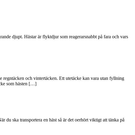
farande djupt. Hästar är flyktdjur som reagerarsnabbt på fara och vars
 regntäcken och vintertäcken. Ett utetäcke kan vara utan fyllning
täcke som hästen […]
När du ska transportera en häst så är det oerhört viktigt att tänka på