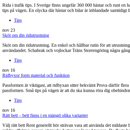
Rida i trafik tips. I Sverige finns ungefär 360 000 hästar och runt en ha
tips på vägen. En olycka där hästar och bilar är inblandade samtidigt f
Tips
nov
23
Sköt om din ridutrustning
Sköt om din ridutrustning. En enkel och hållbar rutin för att utrustni
användandet. Schabrak och vojlockar Träns Storrengöring några gånger
Tips
nov
16
Ridbyxor form material och funktion
Passformen är viktigast, att ridbyxan sitter bekvämt Prova därför fler
passformen. Små tips på vägen är att du ska kunna röra dig obehindr
Tips
nov
16
Rätt bett – bett finns i en mängd olika varianter
Välj rätt bett Rent generellt bör strävan vara att använda det mildaste 