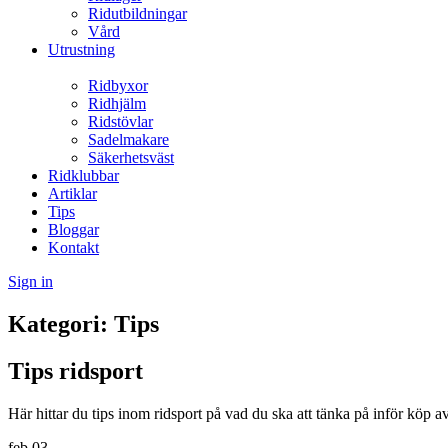
Ridutbildningar
Vård
Utrustning
Ridbyxor
Ridhjälm
Ridstövlar
Sadelmakare
Säkerhetsväst
Ridklubbar
Artiklar
Tips
Bloggar
Kontakt
Sign in
Kategori:
Tips
Tips ridsport
Här hittar du tips inom ridsport på vad du ska att tänka på inför köp av
feb
03