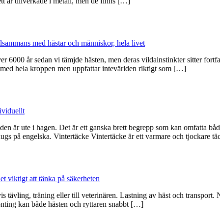
t är tillverkade i metall, men de finns […]
tillsammans med hästar och människor, hela livet
ver 6000 år sedan vi tämjde hästen, men deras vildainstinkter sitter fort
och med hela kroppen men uppfattar intevärlden riktigt som […]
viduellt
n är ute i hagen. Det är ett ganska brett begrepp som kan omfatta både
Rugs på engelska. Vintertäcke Vintertäcke är ett varmare och tjockare 
et viktigt att tänka på säkerheten
s tävling, träning eller till veterinären. Lastning av häst och transport. 
gonting kan både hästen och ryttaren snabbt […]