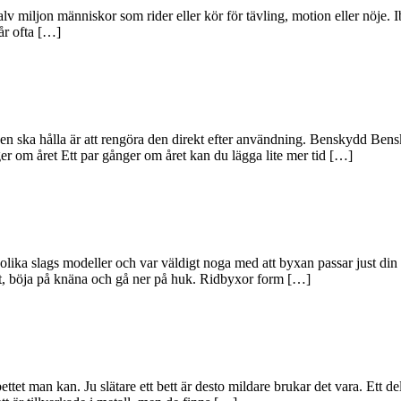
lv miljon människor som rider eller kör för tävling, motion eller nöje. Ib
år ofta […]
ngen ska hålla är att rengöra den direkt efter användning. Benskydd Bens
 om året Ett par gånger om året kan du lägga lite mer tid […]
a olika slags modeller och var väldigt noga med att byxan passar just din
at, böja på knäna och gå ner på huk. Ridbyxor form […]
bettet man kan. Ju slätare ett bett är desto mildare brukar det vara. Ett 